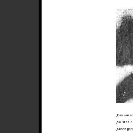
„Das war so
„So ist es!
„Schon gequ