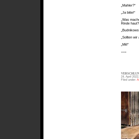
„Mahler?“
„Ja bitte!“
„Was mache
Rinde haut?
„Budnikowsk
„Sollten wir
„Mit!“
…..
VERSCHLUN
24. April 2022
Filed under:
A