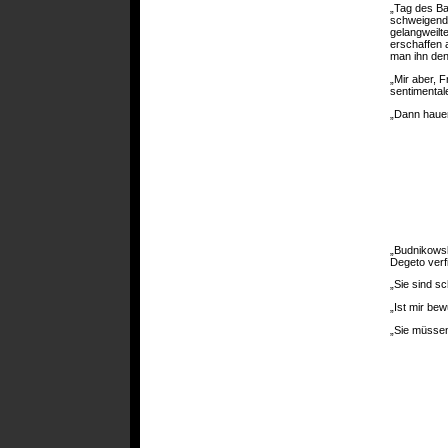
„Tag des Ba
schweigend
gelangweilt
erschaffen 
man ihn den
„Mir aber, F
sentimental
„Dann hauen
„Budnikowsk
Degeto verfi
„Sie sind sc
„Ist mir bew
„Sie müssen