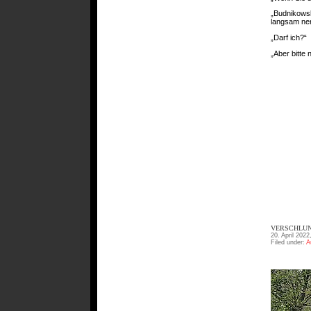
„Budnikowsk
langsam ne
„Darf ich?“
„Aber bitte 
VERSCHLUN
20. April 2022
Filed under:
A