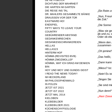
DE RE PUBLICA
DICHTUNG DER WAHRHEIT
DIE HARTEN IM GARTEN
„Ein Reim z
DIE REISE INS TAL
DR. MAHLERS GESAMMELTE BÄNKE
„Nun, Freun
DRAUSSEN VOR DER TÜR
die Zeit.“
EASTWARD HO!
ENDSPIEL
„Die Sonne 
FIFTY WAYS TO LEAVE YOUR
„Was sie ge
COUNTRY
ab und zu, 
GEBÜHRENDER ABSTAND
Oder ob etw
GEDANKENRIECHEN
GEDANKENSCHRANKEREIEN
„Wenn den J
zusammen un
HELLAS
HELLAS23
„Oh jemine!
HINTERM HOF
HÖMMA (REVISITED BVB)
„Das heißt,
HÖMMA ZWOZWOLLEF
„Dann kann 
HÖMMA, WAT ICH GRAD AM DENKEN
BIN
„Wieso? Ist 
HOY UND WOY UND GUNDIS GEIST
„Nein! Es is
I READ THE NEWS TODAY!
IM HECKERLAND
„Singen Sie
IM PHILOSOPHENWALD
IN POLEN
„Sie sind mir
JETZT IST 2021
„Nun denn!“
JETZT IST 2022
JETZT MAL 2014
„Herr Zim
KIELOBEN
KLEBEBILDER
KLEBEBILDER 2021
KÜCHENSCHYPSOLOGIE