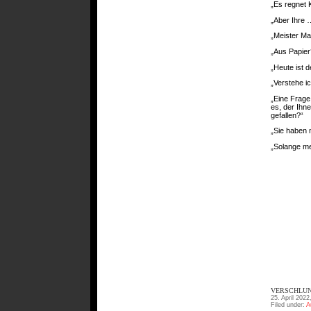
„Es regnet 
„Aber Ihre
„Meister Ma
„Aus Papier
„Heute ist d
„Verstehe ic
„Eine Frage 
es, der Ihn
gefallen?“
„Sie haben m
„Solange me
VERSCHLUN
25. April 2022
Filed under:
A