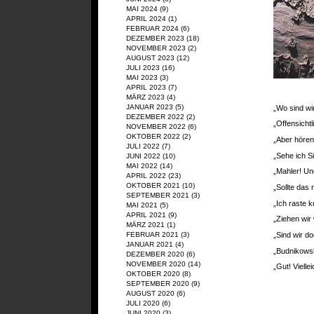
MAI 2024
(9)
APRIL 2024
(1)
FEBRUAR 2024
(6)
DEZEMBER 2023
(18)
NOVEMBER 2023
(2)
AUGUST 2023
(12)
JULI 2023
(16)
MAI 2023
(3)
APRIL 2023
(7)
MÄRZ 2023
(4)
JANUAR 2023
(5)
„Wo sind wi
DEZEMBER 2022
(2)
„Offensichtli
NOVEMBER 2022
(6)
OKTOBER 2022
(2)
„Aber hören
JULI 2022
(7)
„Sehe ich S
JUNI 2022
(10)
MAI 2022
(14)
„Mahler! Un
APRIL 2022
(23)
OKTOBER 2021
(10)
„Sollte das
SEPTEMBER 2021
(3)
„Ich raste k
MAI 2021
(5)
APRIL 2021
(9)
„Ziehen wir 
MÄRZ 2021
(1)
„Sind wir d
FEBRUAR 2021
(3)
JANUAR 2021
(4)
„Budnikowsk
DEZEMBER 2020
(6)
NOVEMBER 2020
(14)
„Gut! Viell
OKTOBER 2020
(8)
SEPTEMBER 2020
(9)
AUGUST 2020
(6)
JULI 2020
(6)
JUNI 2020
(3)