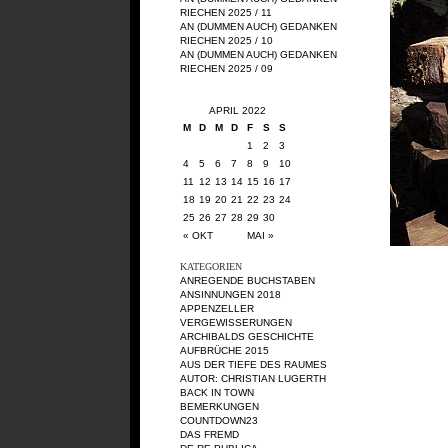
RIECHEN 2025 / 11
AN (DUMMEN AUCH) GEDANKEN
RIECHEN 2025 / 10
AN (DUMMEN AUCH) GEDANKEN
RIECHEN 2025 / 09
APRIL 2022
M
D
M
D
F
S
S
1
2
3
4
5
6
7
8
9
10
11
12
13
14
15
16
17
18
19
20
21
22
23
24
25
26
27
28
29
30
« OKT
MAI »
KATEGORIEN
ANREGENDE BUCHSTABEN
ANSINNUNGEN 2018
APPENZELLER
VERGEWISSERUNGEN
ARCHIBALDS GESCHICHTE
AUFBRÜCHE 2015
AUS DER TIEFE DES RAUMES
AUTOR: CHRISTIAN LUGERTH
BACK IN TOWN
BEMERKUNGEN
COUNTDOWN23
DAS FREMD