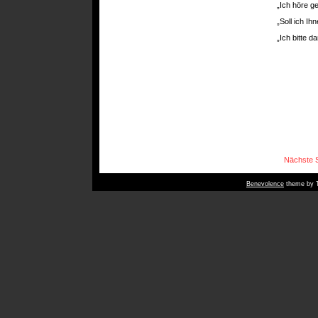
„Ich höre ge
„Soll ich I
„Ich bitte 
Nächste S
Benevolence
theme by T