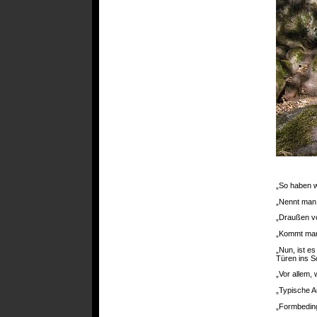
„So haben w
„Nennt man 
„Draußen vor
„Kommt man
„Nun, ist es
Türen ins S
„Vor allem
„Typische A
„Formbeding