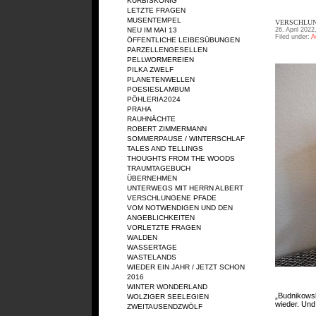
KÜRBISKÖNIG
LETZTE FRAGEN
MUSENTEMPEL
VERSCHLUN
26. April 2022
NEU IM MAI 13
Filed under:
A
ÖFFENTLICHE LEIBESÜBUNGEN
PARZELLENGESELLEN
PELLWORMEREIEN
PILKA ZWELF
PLANETENWELLEN
POESIESLAMBUM
PÖHLERIA2024
PRAHA
RAUHNÄCHTE
ROBERT ZIMMERMANN
SOMMERPAUSE / WINTERSCHLAF
TALES AND TELLINGS
THOUGHTS FROM THE WOODS
TRAUMTAGEBUCH
ÜBERNEHMEN
UNTERWEGS MIT HERRN ALBERT
VERSCHLUNGENE PFADE
VOM NOTWENDIGEN UND DEN
ANGEBLICHKEITEN
VORLETZTE FRAGEN
WALDEN
WASSERTAGE
WASTELANDS
WIEDER EIN JAHR / JETZT SCHON
2016
WINTER WONDERLAND
„Budnikowsk
WOLZIGER SEELEGIEN
wieder. Und
ZWEITAUSENDZWÖLF