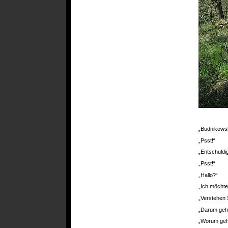
„Budnikows
„Psst!“
„Entschuldi
„Psst!“
„Hallo?“
„Ich möchte
„Verstehen 
„Darum geht
„Worum geh