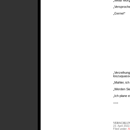
„Weia! Morg
„Versproche
„Gerne!“
„Verzeihung
loszuquassel
„Mahler, ich
„Werden Sie
„Ich plane 
…..
VERSCHLUN
23. April 2022
Filed under:
A