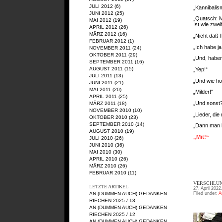
JULI 2012
(6)
„Kannibalis
JUNI 2012
(25)
„Quatsch: 
MAI 2012
(19)
Ist wie zwei
APRIL 2012
(26)
MÄRZ 2012
(16)
„Nicht daß 
FEBRUAR 2012
(1)
„Ich habe ja
NOVEMBER 2011
(24)
OKTOBER 2011
(29)
„Und, haben
SEPTEMBER 2011
(16)
AUGUST 2011
(15)
„Yep!“
JULI 2011
(13)
„Und wie hö
JUNI 2011
(21)
MAI 2011
(20)
„Milder!“
APRIL 2011
(25)
„Und sonst
MÄRZ 2011
(18)
NOVEMBER 2010
(10)
„Lieder, die
OKTOBER 2010
(23)
SEPTEMBER 2010
(14)
„Dann man lo
AUGUST 2010
(19)
„Mit!“
JULI 2010
(26)
JUNI 2010
(36)
MAI 2010
(30)
APRIL 2010
(26)
MÄRZ 2010
(26)
FEBRUAR 2010
(11)
VERSCHLUN
LETZTE ARTIKEL
27. April 2022
AN (DUMMEN AUCH) GEDANKEN
Filed under:
A
RIECHEN 2025 / 13
AN (DUMMEN AUCH) GEDANKEN
RIECHEN 2025 / 12
AN (DUMMEN AUCH) GEDANKEN