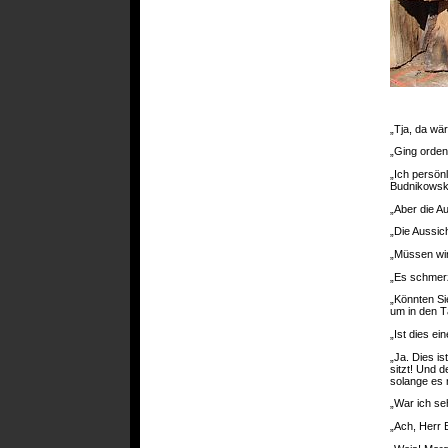
„Tja, da wär
„Ging orden
„Ich persön
Budnikowski
„Aber die A
„Die Aussic
„Müssen wir
„Es schmerz
„Könnten S
um in den T
„Ist dies ei
„Ja. Dies is
sitzt! Und d
solange es r
„War ich se
„Ach, Herr 