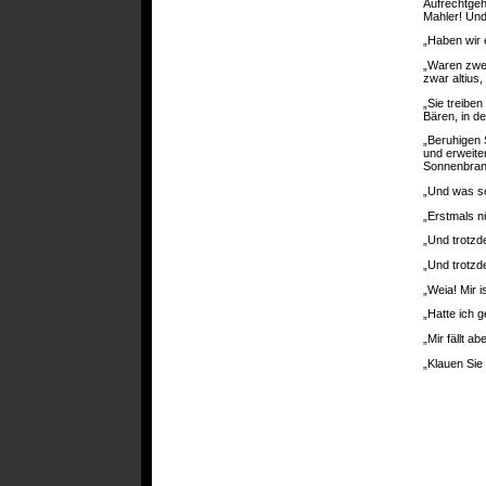
Aufrechtgehe
Mahler! Und 
„Haben wir 
„Waren zwei
zwar altius, 
„Sie treibe
Bären, in d
„Beruhigen 
und erweite
Sonnenbran
„Und was s
„Erstmals n
„Und trotz
„Und trotzd
„Weia! Mir 
„Hatte ich g
„Mir fällt ab
„Klauen Sie 