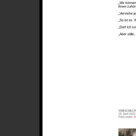
„Wir können
ihnen zuhör
„Verstehe je
„So ist es.
„Darf ich s
„Aber stille
VERSCHLUN
19. April 2022
Filed under:
A