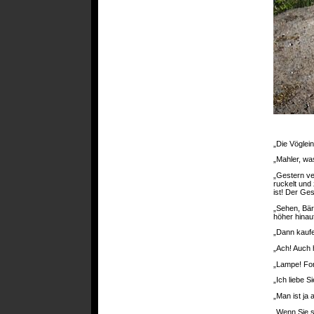
„Die Vöglei
„Mahler, wa
„Gestern ve
ruckelt und
ist! Der Ge
„Sehen, Bär
höher hinauf
„Dann kaufe
„Ach! Auch 
„Lampe! For
„Ich liebe S
„Man ist ja 
„Wenn Sie s