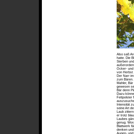
Also saß Ar
hatte. Die 
Sterben und
außerordent
Ocker- und 
von Herbst 
Der Narr im
zum Bären. 
Mahler, Bär
gewesen se
Bär denn Plä
Dazu könne 
Fettpolster
auszusuchen
Intensität 
seine Art d
Laub zitter
er trotz bla
Laubes gänzl
genug. Wora
Blattwerk fä
denken und s
Augen- und