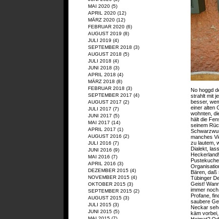
MAI 2020
(5)
APRIL 2020
(12)
MÄRZ 2020
(12)
FEBRUAR 2020
(6)
AUGUST 2019
(8)
JULI 2019
(4)
SEPTEMBER 2018
(3)
AUGUST 2018
(5)
JULI 2018
(4)
JUNI 2018
(3)
APRIL 2018
(4)
MÄRZ 2018
(8)
FEBRUAR 2018
(3)
No hoggd de
SEPTEMBER 2017
(4)
strahlt mit
besser, wem
AUGUST 2017
(2)
einer alten
JULI 2017
(7)
wohnten, di
JUNI 2017
(5)
hält die Fen
MAI 2017
(14)
seinem Rück
APRIL 2017
(1)
Schwarzwurs
AUGUST 2016
(2)
manches Vie
zu lautem,
JULI 2016
(7)
Dialekt, la
JUNI 2016
(9)
Heckerland!
MAI 2016
(7)
Pustekuchen
APRIL 2016
(3)
Organisatio
DEZEMBER 2015
(4)
Bären, daß 
NOVEMBER 2015
(4)
Tübinger De
Geist! Wann 
OKTOBER 2015
(3)
immer noch 
SEPTEMBER 2015
(2)
Profane, fi
AUGUST 2015
(3)
saubere Geh
JULI 2015
(3)
Neckar sehe
JUNI 2015
(5)
käm vorbei,
MAI 2015
(7)
Heimat? Ode