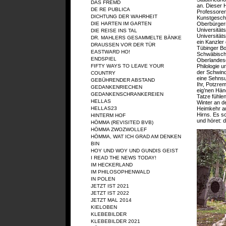
DAS FREMD
an. Dieser 
DE RE PUBLICA
Professoren
DICHTUNG DER WAHRHEIT
Kunstgeschic
DIE HARTEN IM GARTEN
Oberbürgerm
Universität
DIE REISE INS TAL
Universitäts
DR. MAHLERS GESAMMELTE BÄNKE
ein Kanzler
DRAUSSEN VOR DER TÜR
Tübinger Bo
EASTWARD HO!
Schwäbische
ENDSPIEL
Oberlandesg
FIFTY WAYS TO LEAVE YOUR
Philologie 
der Schwind
COUNTRY
eine Sehnsu
GEBÜHRENDER ABSTAND
Ihr, Potzre
GEDANKENRIECHEN
eig’nen Hän
GEDANKENSCHRANKEREIEN
Tatze fühle
HELLAS
Winter an de
HELLAS23
Heimkehr a
Hirns. Es sc
HINTERM HOF
und höret: d
HÖMMA (REVISITED BVB)
HÖMMA ZWOZWOLLEF
HÖMMA, WAT ICH GRAD AM DENKEN
BIN
HOY UND WOY UND GUNDIS GEIST
I READ THE NEWS TODAY!
IM HECKERLAND
IM PHILOSOPHENWALD
IN POLEN
JETZT IST 2021
JETZT IST 2022
JETZT MAL 2014
KIELOBEN
KLEBEBILDER
KLEBEBILDER 2021