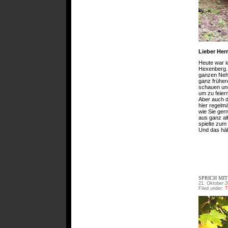
Lieber Herr
Heute war i
Hexenberg. 
ganzen Nehr
ganz früher
schauen un
um zu feier
Aber auch d
hier regelm
wie Sie ger
aus ganz al
spielte zum 
Und das häl
SPRICH MIT
21. Oktober 2
Filed under:
T