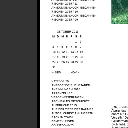
RIECHEN 2025 / 11
AN (DUMMEN AUCH) GEDANKEN
RIECHEN 2025 / 10
AN (DUMMEN AUCH) GEDANKEN
RIECHEN 2025 / 09
OKTOBER 2011
M
D
M
D
F
S
S
1
2
3
4
5
6
7
8
9
10
11
12
13
14
15
16
17
18
19
20
21
22
23
24
25
26
27
28
29
30
31
« SEP
NOV »
KATEGORIEN
ANREGENDE BUCHSTABEN
ANSINNUNGEN 2018
APPENZELLER
VERGEWISSERUNGEN
ARCHIBALDS GESCHICHTE
AUFBRÜCHE 2015
„Oh, Friede
AUS DER TIEFE DES RAUMES
Abgrundscha
AUTOR: CHRISTIAN LUGERTH
nahm auf De
BACK IN TOWN
Verzeih!“ Da
Geisterstad
BEMERKUNGEN
Dich flieht.
COUNTDOWN23
Stadtfriedho