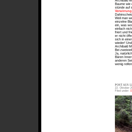
Archibald Ma
Baume wie e
stünde auf 
Verwirrung
Dahinscheid
Weil man w
einzelne Bl
ein, was woh
einfach nic
friert und 
er nicht öff
sich in ein
wieder! Und
Archibald M
Bei zweiste
Ja, natürli
Bären Innere
anderen Sei
wenig reife
POST AUS L
22. Oktober 2
Filed under:
D