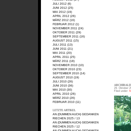
JULI 2012
(6)
JUNI 2012
(25)
MAI 2012
(19)
APRIL 2012
(26)
MÄRZ 2012
(16)
FEBRUAR 2012
(1)
NOVEMBER 2011
(24)
OKTOBER 2011
(29)
SEPTEMBER 2011
(16)
AUGUST 2011
(15)
JULI 2011
(13)
JUNI 2011
(21)
MAI 2011
(20)
APRIL 2011
(25)
MÄRZ 2011
(18)
NOVEMBER 2010
(10)
OKTOBER 2010
(23)
SEPTEMBER 2010
(14)
AUGUST 2010
(19)
JULI 2010
(26)
ARCHIBALD 
JUNI 2010
(36)
29. Oktober 2
MAI 2010
(30)
Filed under:
M
APRIL 2010
(26)
MÄRZ 2010
(26)
FEBRUAR 2010
(11)
LETZTE ARTIKEL
AN (DUMMEN AUCH) GEDANKEN
RIECHEN 2025 / 13
AN (DUMMEN AUCH) GEDANKEN
RIECHEN 2025 / 12
AN (DUMMEN AUCH) GEDANKEN