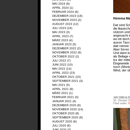
MAI 2024
(9)
APRIL 2024
(1)
FEBRUAR 2024
(6)
DEZEMBER 2023
(18)
Hömma Mah
NOVEMBER 2023
(2)
AUGUST 2023
(12)
Dat sind Sc
JULI 2023
(16)
die litauis
stützen und
MAI 2023
(3)
angesacht i
APRIL 2023
(7)
wo ett doch
MÄRZ 2023
(4)
ausse Tasch
JANUAR 2023
(5)
datt reinst
DEZEMBER 2022
(2)
Aber fürren
NOVEMBER 2022
(6)
Und dann kr
als Beilage
OKTOBER 2022
(2)
iss der mit
JULI 2022
(7)
Eingeweide 
JUNI 2022
(10)
noch (Monta
MAI 2022
(14)
Wind, der ü
APRIL 2022
(23)
OKTOBER 2021
(10)
SEPTEMBER 2021
(3)
MAI 2021
(5)
APRIL 2021
(9)
MÄRZ 2021
(1)
FEBRUAR 2021
(3)
ARCHIBALD
30. Oktober 2
JANUAR 2021
(4)
Filed under:
M
DEZEMBER 2020
(6)
NOVEMBER 2020
(14)
OKTOBER 2020
(8)
SEPTEMBER 2020
(9)
AUGUST 2020
(6)
JULI 2020
(6)
JUNI 2020
(3)