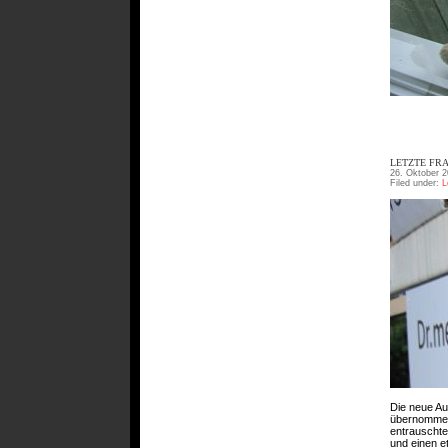
LETZTE FRA
26. Oktober 2
Filed under:
L
Die neue Au
übernommen.
entrauschte 
und einen et