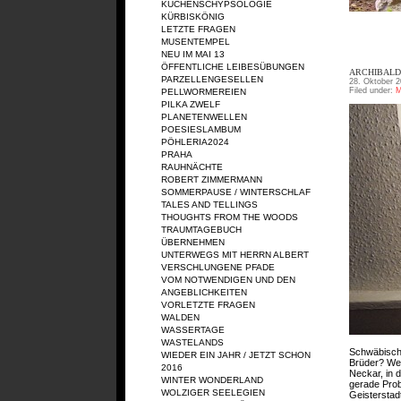
KÜCHENSCHYPSOLOGIE
KÜRBISKÖNIG
LETZTE FRAGEN
MUSENTEMPEL
NEU IM MAI 13
ÖFFENTLICHE LEIBESÜBUNGEN
ARCHIBALD 
PARZELLENGESELLEN
28. Oktober 2
Filed under:
M
PELLWORMEREIEN
PILKA ZWELF
PLANETENWELLEN
POESIESLAMBUM
PÖHLERIA2024
PRAHA
RAUHNÄCHTE
ROBERT ZIMMERMANN
SOMMERPAUSE / WINTERSCHLAF
TALES AND TELLINGS
THOUGHTS FROM THE WOODS
TRAUMTAGEBUCH
ÜBERNEHMEN
UNTERWEGS MIT HERRN ALBERT
VERSCHLUNGENE PFADE
VOM NOTWENDIGEN UND DEN
ANGEBLICHKEITEN
VORLETZTE FRAGEN
WALDEN
WASSERTAGE
WASTELANDS
Schwäbische
WIEDER EIN JAHR / JETZT SCHON
Brüder? Wer
2016
Neckar, in 
WINTER WONDERLAND
gerade Prob
WOLZIGER SEELEGIEN
Geisterstad