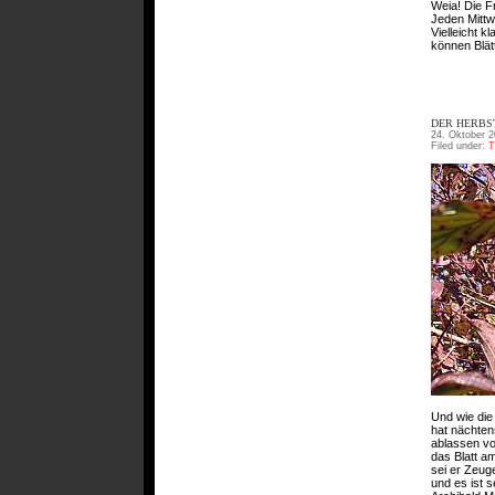
Weia! Die F
Jeden Mittwo
Vielleicht k
können Blät
DER HERBS
24. Oktober 2
Filed under:
T
Und wie die 
hat nächten
ablassen von
das Blatt a
sei er Zeug
und es ist s