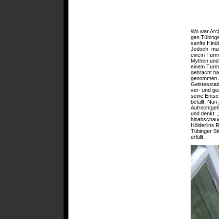
Wo war Arch
gen Tübinge
sanfte Hinü
Jedoch: muß
einem Turm
Mythen und 
einem Turm
gebracht ha
genommen au
Geistesstadt
ver- und ge
seine Entsc
befällt. Nu
Aufrechtgeh
und denkt: 
hinabschaue
Hölderlins 
Tübinger St
erfüllt.