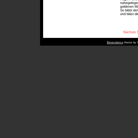
nahegelege
goldenen Mo
So bittet d
und bläst d
Nächste S
Benevolence
theme by T