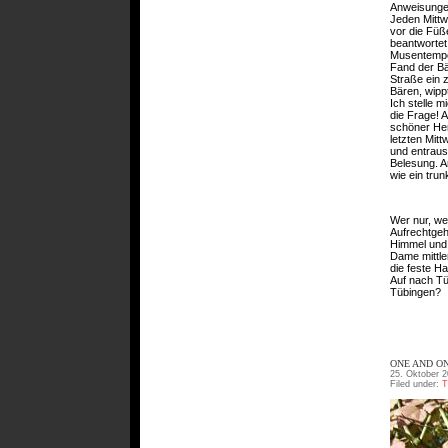
Anweisungen
Jeden Mittw
vor die Füß
beantwortet
Musentempel
Fand der Bä
Straße ein 
Bären, wippt
Ich stelle 
die Frage! A
schöner Her
letzten Mitt
und entrausc
Belesung. Ar
wie ein trun
Wer nur, we
Aufrechtgehe
Himmel und 
Dame mittle
die feste H
Auf nach Tü
Tübingen?
ONE AND ON
25. Oktober 2
Filed under:
T