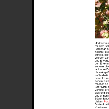
Und wenn m
mit dem Sel
Bärenego a
seinen Pöte
atmete, ein
Würden dann
und Erwartu
den Erkennt
zerknirsch
lapidaren Da
ohne Angst?
auf herbstl
beschlossen
scheint sich
machen so e
Bär? Nicht 
verbittet er
dies und le
und er nenn
Blätter fan
gleiten.
Pot
Boden knall
Krankensch