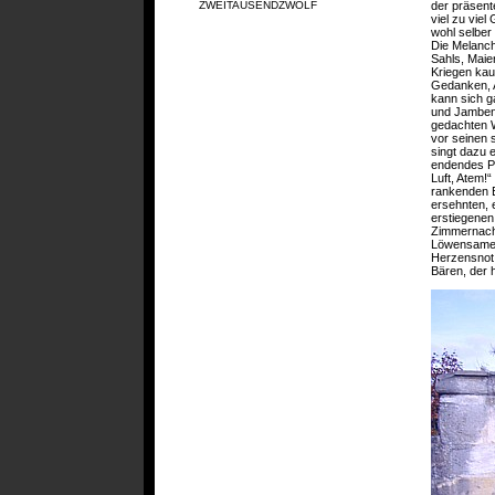
der präsent
ZWEITAUSENDZWÖLF
viel zu vie
wohl selber
Die Melanch
Sahls, Maie
Kriegen kau
Gedanken, A
kann sich g
und Jamben 
gedachten We
vor seinen 
singt dazu e
endendes Po
Luft, Atem!
rankenden Ef
ersehnten, 
erstiegenen
Zimmernacht
Löwensamen,
Herzensnot,
Bären, der h