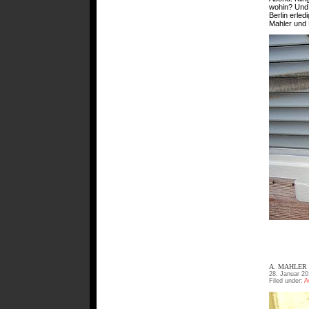
wohin? Und 
Berlin erle
Mahler und
A. MAHLER
28. Januar 20
Filed under:
A