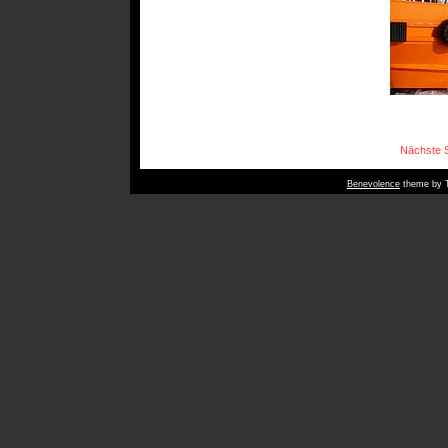
Nächste S
Benevolence
theme by T