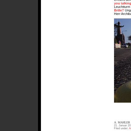
you talkin
Leuchtturm
Brille?
Unge
Herr Archib
A. MAHLER
21. Januar 20
Filed under:
A