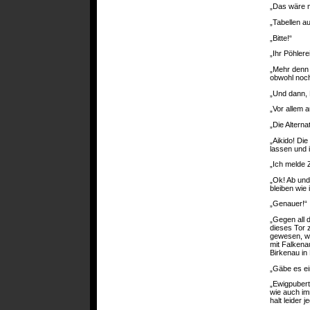
„Das wäre me
„Tabellen a
„Bitte!“
„Ihr Pöhlere
„Mehr denn j
obwohl noch
„Und dann, 
„Vor allem 
„Die Alterna
„Aikido! Die
lassen und 
„Ich melde 
„Ok! Ab un
bleiben wie 
„Genauer!“
„Gegen all 
dieses Tor 
gewesen, wa
mit Falkena
Birkenau in
„Gäbe es ei
„Ewigpubert
wie auch i
halt leider j