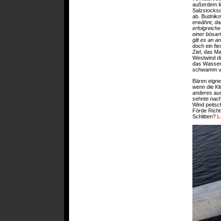
außerdem lie
Salzstocksc
ab. Budniko
erwähnt, da
erfolgreiche
einer bösar
gilt es an a
doch ein fie
Ziel, das M
Westwind di
das Wasser 
schwamm vor
Bären eigne
wenn die Kl
anderes aus
sehnte nach
Wind peitsch
Förde Richt
Schlitten?
L