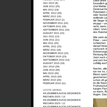
Dann dreht 
JULI 2012
(6)
freundlich 
Und Mahler 
JUNI 2012
(25)
Denkmal De
MAI 2012
(19)
Potentaten 
APRIL 2012
(26)
oder Sockel
MÄRZ 2012
(16)
wollende Li
FEBRUAR 2012
(1)
die Sieger 
NOVEMBER 2011
(24)
etcppp – un
nicht, wenn
OKTOBER 2011
(29)
zittert. Un
SEPTEMBER 2011
(16)
des Ratsher
AUGUST 2011
(15)
JULI 2011
(13)
Wie sieht da
JUNI 2011
(21)
Pöter – vers
schleichen.
MAI 2011
(20)
darauf hinw
APRIL 2011
(25)
zackzack da
MÄRZ 2011
(18)
Erinnerunge
NOVEMBER 2010
(10)
Richtung Mu
OKTOBER 2010
(23)
Jetzt noch 
SEPTEMBER 2010
(14)
und sich fr
zufällig auc
AUGUST 2010
(19)
JULI 2010
(26)
Nachts, all
JUNI 2010
(36)
tun nur so, 
MAI 2010
(30)
Bären spürt
APRIL 2010
(26)
gesicherten
schon oft ge
MÄRZ 2010
(26)
ist die Nas
FEBRUAR 2010
(11)
Frühstücksb
kargen Flure
LETZTE ARTIKEL
so warm. Bär
AN (DUMMEN AUCH) GEDANKEN
Augen. Das
RIECHEN 2025 / 13
AN (DUMMEN AUCH) GEDANKEN
RIECHEN 2025 / 12
AN (DUMMEN AUCH) GEDANKEN