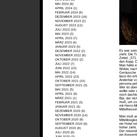
MAI 2024
(9)
APRIL 2024
(1)
FEBRUAR 2024
(6)
DEZEMBER 2023
(18)
NOVEMBER 2023
(2)
AUGUST 2023
(12)
JULI 2023
(16)
MAI 2023
(3)
APRIL 2023
(7)
MÄRZ 2023
(4)
JANUAR 2023
(5)
Es war sein
DEZEMBER 2022
(2)
zieht. Die T
NOVEMBER 2022
(6)
Zettel. „571
OKTOBER 2022
(2)
den Kopp. D
JULI 2022
(7)
Man hätte e
JUNI 2022
(10)
Wobei, nach 
MAI 2022
(14)
Geräusche v
lässt ihn er
APRIL 2022
(23)
Anderbär vo
OKTOBER 2021
(10)
persona pel
SEPTEMBER 2021
(3)
Wer ist über
MAI 2021
(5)
wollte oder
APRIL 2021
(9)
noch dachte
MÄRZ 2021
(1)
Bär, der ni
muß, um zu
FEBRUAR 2021
(3)
mit Herrn A
JANUAR 2021
(4)
Mittelhessen
DEZEMBER 2020
(6)
NOVEMBER 2020
(14)
Man muß anm
OKTOBER 2020
(8)
Mittellosigk
ein Hotel r
SEPTEMBER 2020
(9)
höher zieht.
AUGUST 2020
(6)
Der reisend
JULI 2020
(6)
ein Konvert
JUNI 2020
(3)