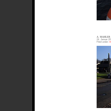
A. MAHLER
24. Januar 20
Filed under:
A