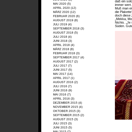
daß ein sol
MAI 2020
(5)
immer wert.
APRIL 2020
(12)
Muß man ein
die Plakette
MÄRZ 2020
(12)
doch diese Z
FEBRUAR 2020
(6)
„Mekka, Mokk
AUGUST 2019
(8)
Nichts. „Je 
JULI 2019
(4)
Süden. Gute
SEPTEMBER 2018
(3)
AUGUST 2018
(5)
JULI 2018
(4)
JUNI 2018
(3)
APRIL 2018
(4)
MÄRZ 2018
(8)
FEBRUAR 2018
(3)
SEPTEMBER 2017
(4)
AUGUST 2017
(2)
JULI 2017
(7)
JUNI 2017
(5)
MAI 2017
(14)
APRIL 2017
(1)
AUGUST 2016
(2)
JULI 2016
(7)
JUNI 2016
(9)
MAI 2016
(7)
APRIL 2016
(3)
DEZEMBER 2015
(4)
NOVEMBER 2015
(4)
OKTOBER 2015
(3)
SEPTEMBER 2015
(2)
AUGUST 2015
(3)
JULI 2015
(3)
JUNI 2015
(5)
MAI 2015
(7)