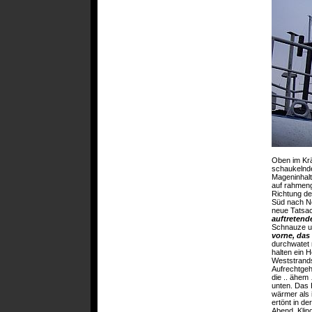
Oben im Kr
schaukeln
Mageninhalt
auf rahmeng
Richtung de
Süd nach No
neue Tatsa
auftretend
Schnauze un
vorne, das
durchwatet 
halten ein H
Weststrands
Aufrechtgeh
die .. ähem
unten. Das 
wärmer als 
ertönt in de
Abend. Klin