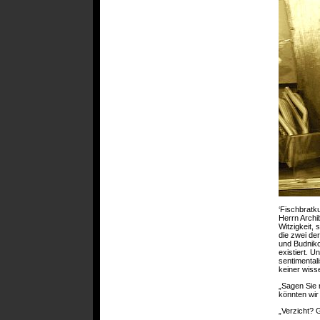
‘Fischbratk
Herrn Archi
Witzigkeit,
die zwei de
und Budniko
existiert. 
sentimental
keiner wisse
„Sagen Sie 
könnten wir
„Verzicht? G