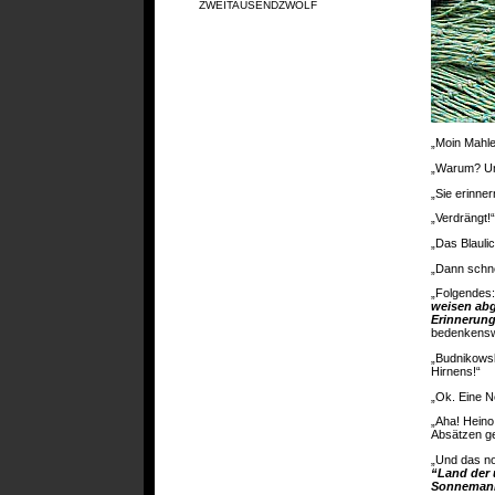
ZWEITAUSENDZWÖLF
„Moin Mahler
„Warum? Un
„Sie erinne
„Verdrängt!“
„Das Blauli
„Dann schne
„Folgendes
weisen abg
Erinnerung
bedenkensw
„Budnikowsk
Hirnens!“
„Ok. Eine N
„Aha! Heino
Absätzen g
„Und das n
“Land der 
Sonnemann 