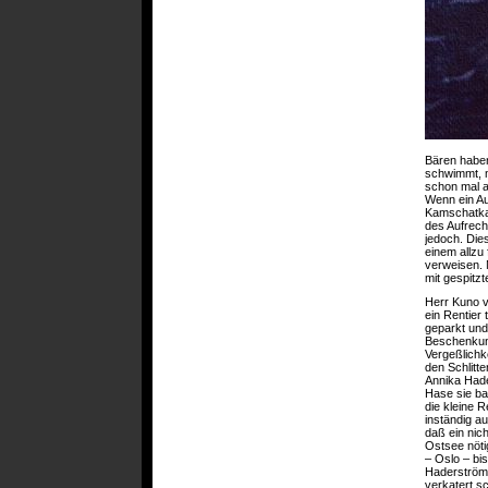
Bären habe
schwimmt, m
schon mal a
Wenn ein A
Kamschatka 
des Aufrec
jedoch. Die
einem allzu
verweisen. 
mit gespitz
Herr Kuno vo
ein Rentier
geparkt und
Beschenkung
Vergeßlichk
den Schlitt
Annika Hade
Hase sie ba
die kleine 
inständig a
daß ein nic
Ostsee nöti
– Oslo – bi
Haderströms
verkatert 