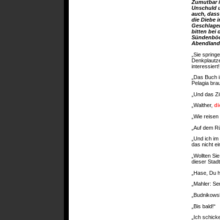
Zumutbar i
Unschuld u
auch, dass
die Diebe 
Geschlagen
bitten bei
Sündenböck
Abendland
„Sie spring
Denkplautze
interessier
„Das Buch i
Pelagia bra
„Und das Zi
„Walther,
di
„Wie reisen
„Auf dem R
„Und ich im
das nicht e
„Wollten Sie
dieser Stad
„Hase, Du h
„Mahler: Se
„Budnikowsk
„Bis bald!“
„Ich schick