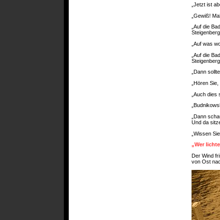
„Jetzt ist a
„Gewiß! Mah
„Auf die Ba
Steigenberg
„Auf was wo
„Auf die Ba
Steigenberg
„Dann sollte
„Hören Sie, 
„Auch dies s
„Budnikowsk
„Dann schau
Und da sitze
„Wissen Sie
„Wer licht
Der Wind fr
von Ost na