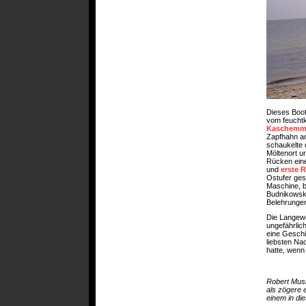
Dieses Boot
vom feuchtk
Kaschemm
Zapfhahn an
schaukelte d
Möltenort u
Rücken eine
und
erste R
Ostufer ges
Maschine, b
Budnikowski
Belehrungen
Die Langewe
ungefährlic
eine Geschi
liebsten Nac
hatte, wenn
Robert Musil
als zögere 
einem in die