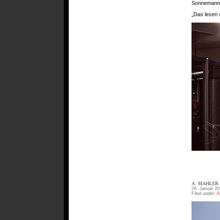
Sonnemann
„Das lesen
A. MAHLER
29. Januar 20
Filed under:
A