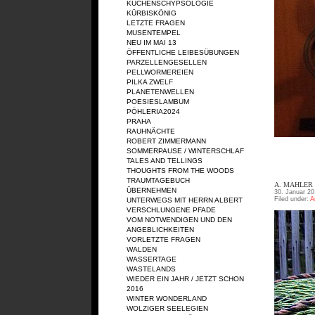
KÜCHENSCHYPSOLOGIE
KÜRBISKÖNIG
LETZTE FRAGEN
MUSENTEMPEL
NEU IM MAI 13
ÖFFENTLICHE LEIBESÜBUNGEN
PARZELLENGESELLEN
PELLWORMEREIEN
PILKA ZWELF
PLANETENWELLEN
POESIESLAMBUM
PÖHLERIA2024
PRAHA
RAUHNÄCHTE
ROBERT ZIMMERMANN
SOMMERPAUSE / WINTERSCHLAF
TALES AND TELLINGS
THOUGHTS FROM THE WOODS
TRAUMTAGEBUCH
A. MAHLER
ÜBERNEHMEN
30. Januar 20
Filed under:
A
UNTERWEGS MIT HERRN ALBERT
VERSCHLUNGENE PFADE
VOM NOTWENDIGEN UND DEN
ANGEBLICHKEITEN
VORLETZTE FRAGEN
WALDEN
WASSERTAGE
WASTELANDS
WIEDER EIN JAHR / JETZT SCHON
2016
WINTER WONDERLAND
WOLZIGER SEELEGIEN