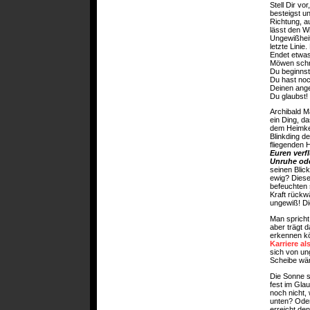
Stell Dir vo
besteigst u
Richtung, a
lässt den W
Ungewißheit
letzte Lini
Endet etwas
Möwen schre
Du beginnst
Du hast noc
Deinen ange
Du glaubst
Archibald M
ein Ding, d
dem Heimkeh
Blinkding d
fliegenden 
Euren verf
Unruhe ode
seinen Blic
ewig? Diese
befeuchten 
Kraft rückw
ungewiß! Di
Man spricht
aber trägt 
erkennen kö
Karriere a
sich von un
Scheibe wär
Die Sonne s
fest im Gla
noch nicht,
unten? Oder 
erreicht de