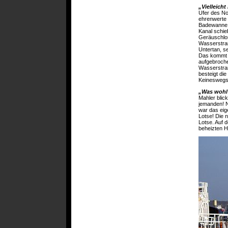
„Vielleich
Ufer des No
ehrenwerte 
Badewanne. 
Kanal schie
Geräuschlos.
Wasserstraß
Untertan, s
Das kommt A
aufgebroche
Wasserstraß
besteigt di
Keineswegs 
„Was wohl 
Mahler blic
jemanden! N
war das eig
Lotse! Die 
Lotse. Auf 
beheizten H