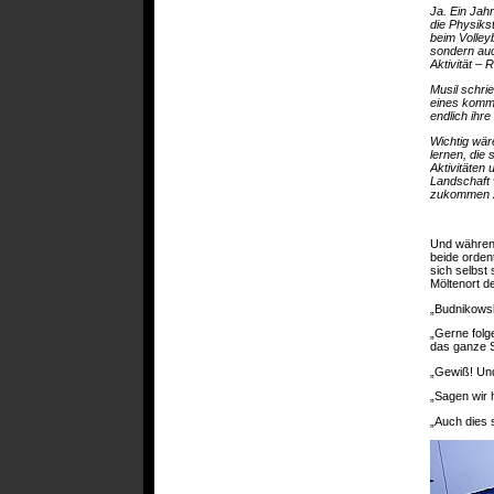
Ja. Ein Jahr
die Physiks
beim Volleyb
sondern auc
Aktivität – 
Musil schri
eines komme
endlich ihr
Wichtig wär
lernen, die
Aktivitäten 
Landschaft 
zukommen z
Und während
beide orden
sich selbst
Möltenort d
„Budnikowsk
„Gerne folg
das ganze S
„Gewiß! Und
„Sagen wir 
„Auch dies 