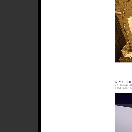
A. MAHLER
27. Januar 20
Filed under:
A