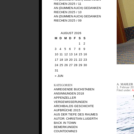
RIECHEN 2025 / 11
AN (DUMMEN AUCH) GEDANKEN
RIECHEN 2025 / 10
AN (DUMMEN AUCH) GEDANKEN
RIECHEN 2025 / 09
AUGUST 2026
M
D
M
D
F
S
S
1
2
3
4
5
6
7
8
9
10
11
12
13
14
15
16
17
18
19
20
21
22
23
24
25
26
27
28
29
30
31
« JUN
A. MAHLER
KATEGORIEN
1. Februar 20
ANREGENDE BUCHSTABEN
Filed under:
A
ANSINNUNGEN 2018
APPENZELLER
VERGEWISSERUNGEN
ARCHIBALDS GESCHICHTE
AUFBRÜCHE 2015
AUS DER TIEFE DES RAUMES
AUTOR: CHRISTIAN LUGERTH
BACK IN TOWN
BEMERKUNGEN
COUNTDOWN23