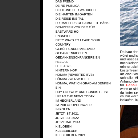
DAS FREMD
DE RE PUBLICA
DICHTUNG DER WAHRHEIT
DIE HARTEN IM GARTEN
DIE REISE INS TAL
DR. MAHLERS GESAMMELTE BÄNKE
DRAUSSEN VOR DER TÜR
EASTWARD HO!
ENDSPIEL
FIFTY WAYS TO LEAVE YOUR
COUNTRY
GEBÜHRENDER ABSTAND
Da haut der
GEDANKENRIECHEN
wütet und i
GEDANKENSCHRANKEREIEN
und lässt e
HELLAS
noch keinen
HELLAS23
erinnert sic
kostenfreie
HINTERM HOF
als eine Bil
HÖMMA (REVISITED BVB)
schnellen A
HÖMMA ZWOZWOLLEF
Anhang glei
HÖMMA, WAT ICH GRAD AM DENKEN
toll.
Genau. 
BIN
wenn er sic
HOY UND WOY UND GUNDIS GEIST
da hinter s
es ihm wer
I READ THE NEWS TODAY!
loslaufen. I
IM HECKERLAND
IM PHILOSOPHENWALD
IN POLEN
JETZT IST 2021
JETZT IST 2022
JETZT MAL 2014
KIELOBEN
KLEBEBILDER
KLEBEBILDER 2021