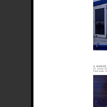
A. MAHLER
25. Januar 20
Filed under:
A