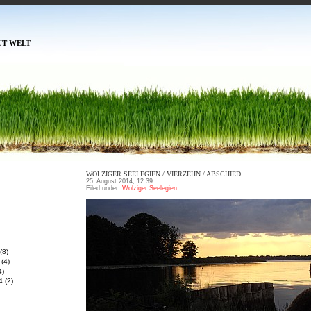
UT WELT
WOLZIGER SEELEGIEN / VIERZEHN / ABSCHIED
25. August 2014, 12:39
Filed under:
Wolziger Seelegien
(8)
(4)
4)
4
(2)