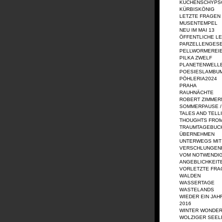
KÜCHENSCHYPS
KÜRBISKÖNIG
LETZTE FRAGEN
MUSENTEMPEL
NEU IM MAI 13
ÖFFENTLICHE L
PARZELLENGES
PELLWORMEREI
PILKA ZWELF
PLANETENWELL
POESIESLAMBU
PÖHLERIA2024
PRAHA
RAUHNÄCHTE
ROBERT ZIMME
SOMMERPAUSE /
TALES AND TELL
THOUGHTS FRO
TRAUMTAGEBUC
ÜBERNEHMEN
UNTERWEGS MIT
VERSCHLUNGEN
VOM NOTWENDIG
ANGEBLICHKEIT
VORLETZTE FRA
WALDEN
WASSERTAGE
WASTELANDS
WIEDER EIN JAH
2016
WINTER WONDE
WOLZIGER SEEL