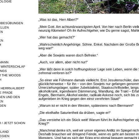
OLOGIE
„Was ist das, Herr Albert?“
EIBESÜBUNGEN
„Mein Gott. Am achtundzwanzigsten April. Von hier nach Berlin viell
ELLEN
neunzig Kilometer! Oh ihr Aufrechtgeher, wie Du gerne sagst, Mahle
EN
„Wer hat das gemacht?“
EN
„Wahrscheinlich Angehörige. Söhne. Enkel. Nachdem der Große Br
M
weg war!“
„Aber die Sowjets waren doch Befreier.“
„Auch, vor allem, aber nicht nur!“
RMANN
 WINTERSCHLAF
„Wer läßt denn in solch hoffnungsloser Lage sein Leben, wenn die
INGS
zehnmal verloren ist?“
M THE WOODS
H
„So einer wie Fühmann damals vielleicht. Erst Jesuitenschüler, da
glücklicherweise – für ihn – von den Sowjets nur gefangen genom
Umerziehungslager, später Jubelstalinist, Staatsschriftsteller, lang
 HERRN ALBERT
alkoholkrank, irgendwann Dämmerung, Wandlung, die Trakl – Erfa
E PFADE
Engels, Biermann, Alkohol wieder, radikale Askese noch, sich bis 
EN UND DEN
aufgerieben im Krieg gegen den einst verehrten Staat!“
EN
„Warum ist er nicht in den Westen, spätestens nach Biermann!“
GEN
„Die ekelhafte Saturiertheit da drüben, sagte er!“
„Das verstehe ich ein Stück weit! Warum führt ihr Aufrechtgeher eig
R / JETZT SCHON
Krieg?“
„Manchmal denke ich, weil wir unser eigenes Antlitz im Spiegel nic
RLAND
Deshalb brauchen wir dringend Feinde, wenn es geht am besten in 
EGIEN
Monsters. Und hat es sich der Krieg erst einmal bequem gemacht 