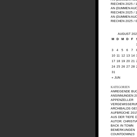
RIECHEN 2025 / 
AN (DUMMEN AU
RIECHEN 2025 / 
AN (DUMMEN AU
RIECHEN 2025 / 
AUGUST 202
M
D
M
D
F
3
4
5
6
7
10
11
12
13
14
17
18
19
20
21
24
25
26
27
28
31
« JUN
KATEGORIEN
ANREGENDE BU
ANSINNUNGEN 2
APPENZELLER
VERGEWISSERU
ARCHIBALDS GE
AUFBRÜCHE 201
AUS DER TIEFE 
AUTOR: CHRISTI
BACK IN TOWN
BEMERKUNGEN
COUNTDOWN23