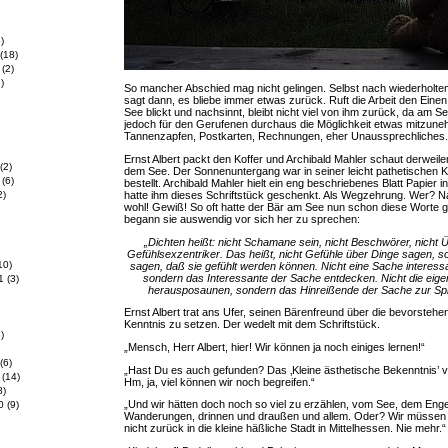
)
(18)
(2)
)
So mancher Abschied mag nicht gelingen. Selbst nach wiederholt
sagt dann, es bliebe immer etwas zurück. Ruft die Arbeit den Einen
See blickt und nachsinnt, bleibt nicht viel von ihm zurück, da am S
jedoch für den Gerufenen durchaus die Möglichkeit etwas mitzune
Tannenzapfen, Postkarten, Rechnungen, eher Unaussprechliches.
Ernst Albert packt den Koffer und Archibald Mahler schaut derweil
(2)
dem See. Der Sonnenuntergang war in seiner leicht pathetischen Ki
(6)
bestellt. Archibald Mahler hielt ein eng beschriebenes Blatt Papier 
hatte ihm dieses Schriftstück geschenkt. Als Wegzehrung. Wer? N
2)
wohl! Gewiß! So oft hatte der Bär am See nun schon diese Worte g
begann sie auswendig vor sich her zu sprechen:
„Dichten heißt: nicht Schamane sein, nicht Beschwörer, nicht Ü
Gefühlsexzentriker. Das heißt, nicht Gefühle über Dinge sagen, s
10)
sagen, daß sie gefühlt werden können. Nicht eine Sache interess
sondern das Interessante der Sache entdecken. Nicht die eig
1
(3)
herausposaunen, sondern das Hinreißende der Sache zur Spr
Ernst Albert trat ans Ufer, seinen Bärenfreund über die bevorstehe
Kenntnis zu setzen. Der wedelt mit dem Schriftstück.
)
„Mensch, Herr Albert, hier! Wir können ja noch einiges lernen!“
(6)
„Hast Du es auch gefunden? Das ‚Kleine ästhetische Bekenntnis’ 
(14)
Hm, ja, viel können wir noch begreifen.“
8)
„Und wir hätten doch noch so viel zu erzählen, vom See, dem Enge
0
(9)
Wanderungen, drinnen und draußen und allem. Oder? Wir müssen hie
nicht zurück in die kleine häßliche Stadt in Mittelhessen. Nie mehr.“