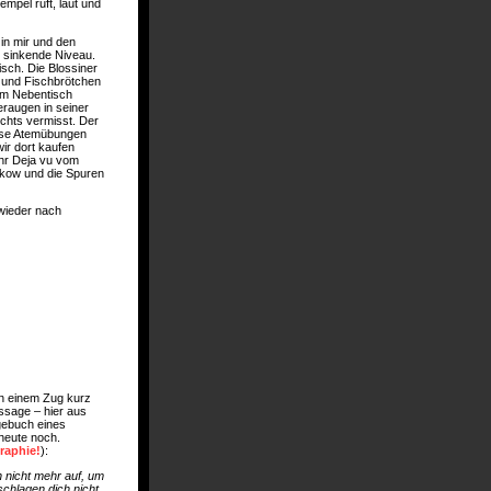
mpel ruft, laut und
in mir und den
s sinkende Niveau.
sch. Die Blossiner
 und Fischbrötchen
am Nebentisch
eraugen in seiner
ichts vermisst. Der
ause Atemübungen
ir dort kaufen
Ihr Deja vu vom
ckow und die Spuren
wieder nach
in einem Zug kurz
ssage – hier aus
gebuch eines
 heute noch.
raphie!
):
 nicht mehr auf, um
chlagen dich nicht,