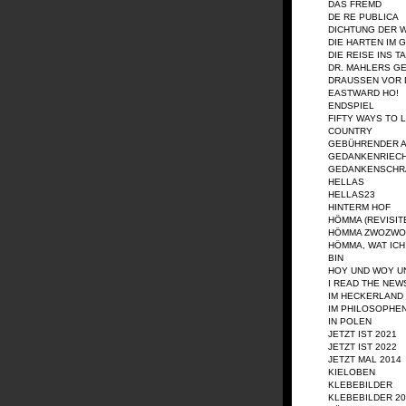
DAS FREMD
DE RE PUBLICA
DICHTUNG DER 
DIE HARTEN IM 
DIE REISE INS T
DR. MAHLERS G
DRAUSSEN VOR D
EASTWARD HO!
ENDSPIEL
FIFTY WAYS TO 
COUNTRY
GEBÜHRENDER 
GEDANKENRIEC
GEDANKENSCHR
HELLAS
HELLAS23
HINTERM HOF
HÖMMA (REVISIT
HÖMMA ZWOZWO
HÖMMA, WAT IC
BIN
HOY UND WOY U
I READ THE NEW
IM HECKERLAND
IM PHILOSOPHE
IN POLEN
JETZT IST 2021
JETZT IST 2022
JETZT MAL 2014
KIELOBEN
KLEBEBILDER
KLEBEBILDER 20