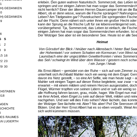
erleben. Den guten wahren Naturkitsch. Sommerzeit, das Leben ist
11
springen und vor einigen Jahren hat man sogar das Sommermärche
CH) GEDANKEN
nicht herrlich? Einer der älteren Herren Dauercamper tritt an die B
10
Albert, ob er denn wisse, warum die Fische sprängen? Nahrungs
Leben? Am Titelgewinn gar? Pustekuchen! Die springenden Fische 
CH) GEDANKEN
auf der Flucht. Denn nähert sich unter ihnen ein großer Hecht ode
09
kann der Sprung an die frische Luft für sie lebensverlängernd sein
vorübergehend. Tja, Sommerzeit, das Leben ist einfach, die Fisch
einigen Jahren hat man sogar das Sommermärchen erfunden. Ist es
6
Der Wolziger See aber ist ein besonderer See. Heute ist er alle Se
S
S
Heimat
1
2
Von Görsdorf der Blick / hinüber nach Allensbach / hinter Bad Saa
8
9
der Hohentwiel / vor seinem Schatten ein Kormoran / von West na
15
16
Launsbach eine der ungezählten Gewitterfronten / eines Sommer
das Seil / schwingt im Wind über dem Wasser / gestern noch schw
22
23
/ ein Junge / hinab
29
30
Als Ernst Albert – gemüdet von der Ruhe – sich auf sein Zimmer z
unterhielt sich Archibald Mahler noch ein wenig mit dem Engel. Gern
davon ins Netz gestellt, – so eine Art Selfie, wie man heute sagt – 
Mahler seit einigen Tagen auf dieser Reise begleitete, war zwar –
erwartet – mit einem mildem und reinem Herzen ausgestattet, doch 
Flügel, Würmer tropften von seinen Lidern und er sah ein wenig so 
CHSTABEN
alle Hoffnung fahren lassen, grau, müde, hager. Wie Engel nun ma
018
sie ihrer Arbeit, eben Engel zu sein auf dieser Welt, milden und re
nachgehen. Und wer will dies Foto sehen? Aber lächeln, das konnte
der Wolziger See lächelte mit. Aber? Nix aber! Pst! Die Seerosen ö
NGEN
Blüten. Und der Herr Ernst Albert hat es so eben verpaßt. Weia! Ar
SCHICHTE
sich wohl kümmern müssen.
5
DES RAUMES
AN LUGERTH