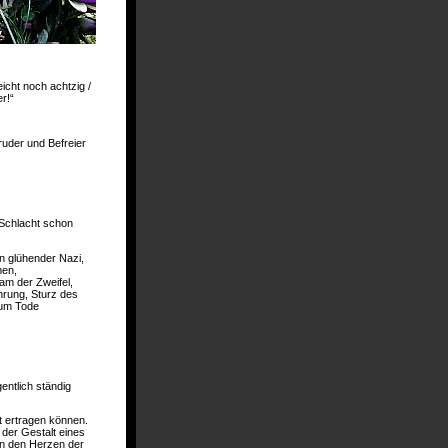
eicht noch achtzig /
r!“
uder und Befreier
 Schlacht schon
nn glühender Nazi,
men,
sam der Zweifel,
hrung, Sturz des
zum Tode
entlich ständig
ht ertragen können.
der Gestalt eines
in den Herzen der