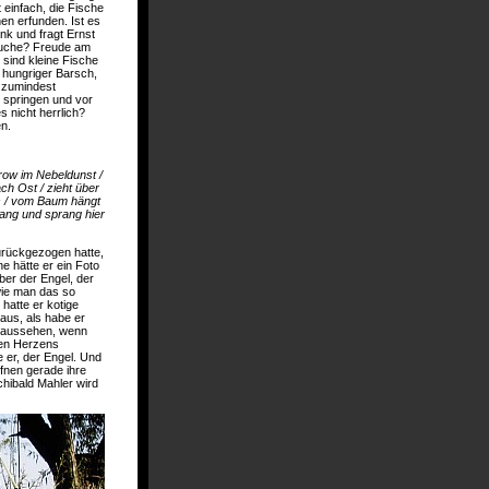
 einfach, die Fische
n erfunden. Ist es
ank und fragt Ernst
suche? Freude am
sind kleine Fische
r hungriger Barsch,
, zumindest
e springen und vor
 nicht herrlich?
en.
row im Nebeldunst /
ch Ost / zieht über
s / vom Baum hängt
ang und sprang hier
urückgezogen hatte,
e hätte er ein Foto
aber der Engel, der
 wie man das so
hatte er kotige
aus, als habe er
l aussehen, wenn
inen Herzens
 er, der Engel. Und
ffnen gerade ihre
chibald Mahler wird