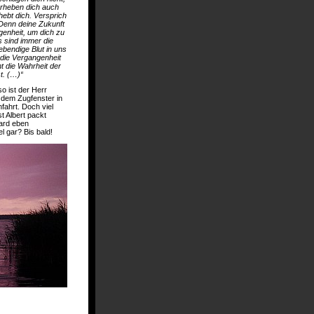
erheben dich auch
hebt dich. Versprich
 Denn deine Zukunft
genheit, um dich zu
 sind immer die
ebendige Blut in uns
die Vergangenheit
 die Wahrheit der
t. (…)“
o ist der Herr
s dem Zugfenster in
nfahrt. Doch viel
t Albert packt
ward eben
 gar? Bis bald!