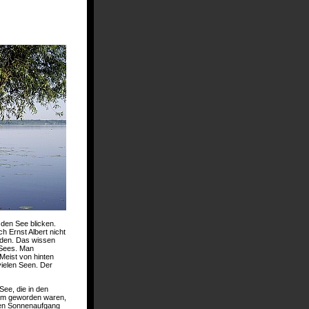
den See blicken.
h Ernst Albert nicht
unden. Das wissen
s Sees. Man
 Meist von hinten
vielen Seen. Der
See, die in den
tum geworden waren,
en Sonnenaufgang