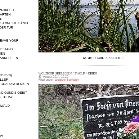
WAHRHEIT
GARTEN
AL
ESAMMELTE BÄNKE
ER TÜR
LEAVE YOUR
ABSTAND
HEN
ANKEREIEN
KOMMENTARE DEAKTIVIERT
WOLZIGER SEELEGIEN / ZWÖLF / KRIEG
ED BVB)
23. August 2014, 16:25
LLEF
Filed under:
Wolziger Seelegien
H GRAD AM DENKEN
ND GUNDIS GEIST
S TODAY!
NWALD
21