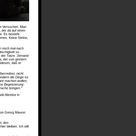
em Versuchen. Man
, der da auf einen
ee. Es besteht
hmen. Keine Steine,
en noch mal nach
tschigkeit so
in der Tatze. Jemand
a, der von gestern
elesen, daß er
berredner, nicht
ondern die Dinge so
ant machen wollen,
ene Begeisterung
ache bringen.“
nde Abreise in
von Georg Maurer.
l, den
r bleiben. Ich will