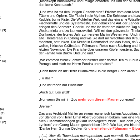
„Kindskopf! Budnikowski und Pelagia erwarten uns und der Musente
das leere Konto auch.“
„Und was ist mit den übrigen Geschichten? Etliche: Vom dem Adler 
Tätern und Opfern. Die Flucht in die Mythen. Die Schleuse und da
)
Kuddels bunte Kiste. Die Wichtel im Wald und das einsame Würzflei
Fischerhütte und die Systemreste. Der gebackene Aal, der Zander
erlegen den Schmerz. Charlie und wie ihr Vater am nächsten Tag 
8
(3)
Wodka trinkt und zu laut verzweifelt. Willi mit den glänzenden Trink
Dorfkneipe, der letztes Jahr zum ersten Mal im Westen war. Und n
alte Theatersaal in Kolberg und wie Sie dort mit Wachtmeister Kr
machten, betrunken. Die Kirche in Dahmsdorf und das Haus, daß w
wollen, inklusive Gräbstätte. Fühmanns Reise nach Salzburg und 
letzten November. Die Kraniche über unseren Köpfen gestern. Bu
der Familie von Bülow. Und und und.“
)
„Wir kommen zurück, entweder hierher oder dorthin. Ich muß nun 
7
(4)
Portugal und mich mit Herrn Pereira unterhalten!“
„Dann fahre ich mit Herrn Budnikowski in die Berge! Ganz allein!“
„Tu das!“
„Und wir reden nur Blödsinn!“
„Auch gut! Los jetzt!“
„Nur wenn Sie mir im Zug
mehr von diesem Maurer
vorlesen!“
„Gerne!“
(4)
Das was Archibald Mahler an einem regnerisch kaltem Augusttag, 
(4)
vor Stendal von Herrn Ernst Albert vorgelesen bekam, war eine Pa
3)
allen Zusammenhängen geklaut und vogelfrei zitiert – aus dem ‚Ta
5
(2)
Lyrikers’ von Georg Mauer, geschrieben 1949. Wie klar, wie frisch
(Danke Herr Gunnar Decker für
die erhellende Fühmann – Biog
„ (…) Über die Toten kann man sprechen, was man will. Sie stehen
sich zu verteidigen – oder dein Lob schamhaft zu dämmen. Sie ers