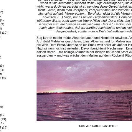
wenn du sie schmähst, sondern deine Lüge erschlägt dich, sie 
nicht, wenn du ihnen gerecht wirst, sondern deine Gerechtigkeit er
nicht – denn, wenn man verspricht, verspricht man sich zumeist.
2)
gibt nichts auf dein Versprechen… Beruf dich nicht auf die Vergan
)
erweisen. (…) Sage, wie es um die Gegenwart steht. Denn das
(6)
süßesten Worte, auch wenn es bittere Pillen sind. Denn sieh, das l
ist immer süß, auch wenn es uns weh ums Herz ist. Denke über 
(2)
nach, aber denke dabei, daß
du
darüber nachdenkst und du nicht
3)
Vergangenheit, sondern deine Wahrheit auffinden wills
4
(10)
)
Zug fahren macht müde, Abschied auch und Heimkehr sowieso. Als
Archibald Mahler eingeschlafen. Ernst Albert schaut für Mahler au
die Welt. Dem Ernst Albert ist es ein Stück weit heller als auf der Hi
Nachsinnen noch ist weiterhin. Davon berichten? Nachsinnen. Erns
seinen Bären – die baldige Ankunft in der kleinen häßlichen Stadt 
ausgerufen – und was wächst dem Mahler auf dem Rücken? Flügel
)
(9)
(4)
9)
3
(9)
0)
(6)
(13)
13)
KOMMENTARE DEAKTIVIERT
2
(19)
)