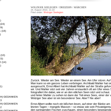
WOLZIGER SEELEGIEN / DREIZEHN / MÄRCHEN
24. August 2014, 21:10
Filed under:
Wolziger Seelegien
)
(24)
29)
1
(16)
)
(10)
23)
0
(14)
)
Zurück. Wieder am See. Wieder an einem See. Am Ufer sitzen. Auf 
Man kann so ein ganzes Leben verbringen. Archibald Mahler hat sic
ausgesucht, Ernst Albert hat Archibald Mahler auf der Straße gef
1)
wir. Und Mahler sitzt seit vier Jahren erstaunlich oft am Ufer eine
fotografiert ihn dabei, wie er an den etlichen Seen sitzt und schaut.
und hinter Mahler zu sehen ist dann der Teil eines Sees, einer der 
CH) GEDANKEN
Wolziger See aber ist ein besonderer See. Aber? Nix aber!
13
Ernst Albert wollte noch ein bißchen lesen, auf einer der Bänke am 
CH) GEDANKEN
letzten Tagen – mangels Massen – so etwas wie sein Privateigen
12
den springenden Fischen zuschauen, einen besonders bewegend
CH) GEDANKEN