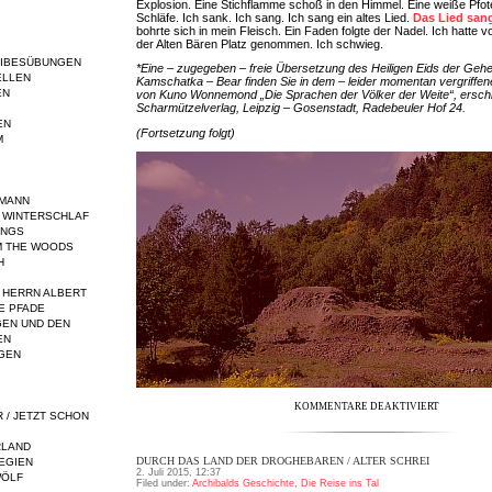
Explosion. Eine Stichflamme schoß in den Himmel. Eine weiße Pfote
Schläfe. Ich sank. Ich sang. Ich sang ein altes Lied.
Das Lied san
bohrte sich in mein Fleisch. Ein Faden folgte der Nadel. Ich hatte
der Alten Bären Platz genommen. Ich schwieg.
EIBESÜBUNGEN
*Eine – zugegeben – freie Übersetzung des Heiligen Eids der Gehe
ELLEN
Kamschatka – Bear finden Sie in dem – leider momentan vergriff
EN
von Kuno Wonnemond „Die Sprachen der Völker der Weite“, ersch
Scharmützelverlag, Leipzig – Gosenstadt, Radebeuler Hof 24.
EN
(Fortsetzung folgt)
M
RMANN
 WINTERSCHLAF
INGS
M THE WOODS
H
 HERRN ALBERT
E PFADE
EN UND DEN
EN
GEN
KOMMENTARE DEAKTIVIERT
R / JETZT SCHON
RLAND
DURCH DAS LAND DER DROGHEBAREN / ALTER SCHREI
EGIEN
2. Juli 2015, 12:37
WÖLF
Filed under:
Archibalds Geschichte
,
Die Reise ins Tal