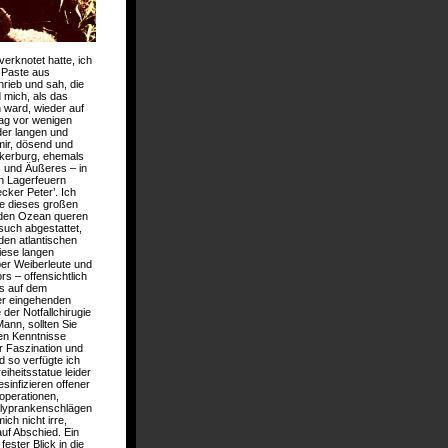
erknotet hatte, ich
r Paste aus
rieb und sah, die
 mich, als das
 ward, wieder auf
tag vor wenigen
der langen und
mir, dösend und
ckerburg, ehemals
es und Äußeres – in
n Lagerfeuern
cker Peter’. Ich
e dieses großen
 den Ozean queren
such abgestattet,
den atlantischen
iese langen
er Weiberleute und
s – offensichtlich
ns auf dem
er eingehenden
der Notfallchirugie
ann, sollten Sie
den Kenntnisse
r Faszination und
 so verfügte ich
iheitsstatue leider
sinfizieren offener
operationen,
zlyprankenschlägen
ch nicht irre,
auf Abschied. Ein
ester Blick in die