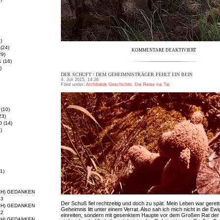
)
(24)
KOMMENTARE DEAKTIVIERT
29)
1
(16)
)
DER SCHUFT / DEM GEHEIMNISTRÄGER FEHLT EIN BEIN
4. Juli 2015, 14:26
Filed under:
Archibalds Geschichte
,
Die Reise ins Tal
(10)
23)
0
(14)
)
1)
CH) GEDANKEN
13
Der Schuß fiel rechtzeitig und doch zu spät. Mein Leben war geret
CH) GEDANKEN
Geheimnis litt unter einem Verrat. Also sah ich mich nicht in die E
12
einreiten, sondern mit gesenktem Haupte vor dem Großen Rat der 
CH) GEDANKEN