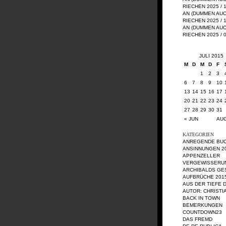
RIECHEN 2025 / 
AN (DUMMEN AU
RIECHEN 2025 / 
AN (DUMMEN AU
RIECHEN 2025 / 
JULI 2015
M
D
M
D
F
1
2
3
6
7
8
9
10
13
14
15
16
17
20
21
22
23
24
27
28
29
30
31
« JUN
AUG
KATEGORIEN
ANREGENDE BU
ANSINNUNGEN 2
APPENZELLER
VERGEWISSERU
ARCHIBALDS GE
AUFBRÜCHE 201
AUS DER TIEFE 
AUTOR: CHRISTI
BACK IN TOWN
BEMERKUNGEN
COUNTDOWN23
DAS FREMD