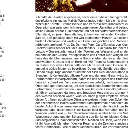
)
(18)
Ich hatte den Faden abgebissen, nachdem ich diesen fachgerecht v
(2)
desinfizierte ein letztes Mal die Wundränder, indem ich sie mit eine
)
zerkauter Karotte, Brennesselsud und zerbröseltem Knäckebrot ein
Operation war gelungen. Ich verstaute meine Utensilien und befand
kleine Schloß hörbar zuschnappte und der Arztkoffer verschlossen
Ellis Island, an jenem freundlichen, Zukunft verheißenden Oktober
Jahren, saß geduldig, doch mit wild pochendem Herzen, auf einer 
harten Holzbänke und wartete auf Einlaß ins gelobte Land. Neben 
milde schnarchend, Prof. Dr. Dr. med Peter Curt Alfonsius von Kle
(2)
Direktor und leitender Arzt des Josefspitals – Fachklinik für Inner
Leipzig – Gosenstadt, heute in den Weiten des Westens und an de
(6)
bekannt als der Große Präriephilosoph und Lehrer aller Willigen ‘Kle
2)
hatte das dankbar angenommene Glück erleben dürfen an der Seit
und wachen Geistes und an Bord der ‘MS Teutonia Sachsenadler’
zu dürfen. Der weise Mann hatte der alten Heimat einen kurzen Be
um seine gütige Mutter zu beerdigen. Da nun die Schiffsreise über 
Ozean einige Tage andauert und mir der Sinn nicht danach stand d
Stunden mit Kartenspiel, billigem Fusel und dummen Geschwätz üb
10)
Pferderennen zu verplempern, nahm ich das Angebot des Professor
1
(3)
hatte ich schnell sein Vertrauen gewonnen gehabt, nachdem wir u
Oberdeck getroffen hatten, um den nächtlichen Sternenhimmel ein
Betrachtung zu unterziehen – mich von ihm in die Grundkenntnisse 
einführen zu lassen, dankend und freudigen Herzens an. „Junger M
)
den Westen bereisen wollen, was ich Ihnen gütigst empfehle, wer
dieser Art Ihnen nützlichste Dienste erweisen. Hinter den Ecken de
der Erkenntnisse lauern Wundränder und splitternde Knochen!“ Und
(6)
bei der Ankunft – zu bemerken sei noch, daß ich den Anblick der Fre
(14)
verpasst habe, da ich noch in ein Kapitel über das Vernähen und De
8)
Wunden vertieft war – über Grundkenntnisse in allen Arten von Not
0
(9)
Wundversorgung und der Behandlung von Schlangenbissen, Griz
und dergleichen Unannehmlichkeiten. Manitou sei Dank, wenn ich mi
hihihi! Also saß ich neben ‘Klecker Peter’ und die Zeichen standen 
fester Händedruck, wie er unter Männern üblich, ein vertrauensvoll f