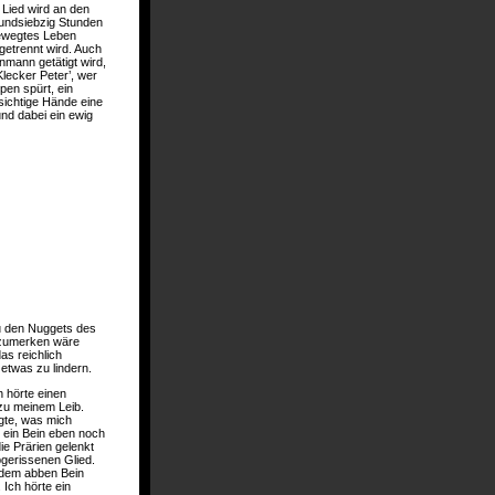
Lied wird an den
nundsiebzig Stunden
bewegtes Leben
getrennt wird. Auch
mann getätigt wird,
lecker Peter’, wer
pen spürt, ein
sichtige Hände eine
und dabei ein ewig
zu den Nuggets des
nzumerken wäre
s reichlich
etwas zu lindern.
h hörte einen
zu meinem Leib.
agte, was mich
 ein Bein eben noch
e Prärien gelenkt
bgerissenen Glied.
h dem abben Bein
 Ich hörte ein