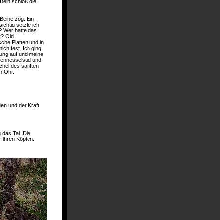
Bein schloß die
 Beine zog. Ein
ichtig setzte ich
? Wer hatte das
r? Old
che Platten und in
ich fest. Ich ging.
rung auf und meine
Brennesselsud und
chel des sanften
n Ohr.
den und der Kraft
 das Tal. Die
 ihren Köpfen.