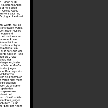
. „Möge er Dir
n freundliches Auge
e er mir seinen
n Kleines Abbes
in Herz sagt mir,
 Er ging an Land und
cht wußte, daß es
tens tragen würde,
nge Krieger Kleines
rlegten und
n und trunken vom
h versteckt am
 Seinen Rücken
nes eifersüchtigen
ines Abbes Bein
 er in der Lage war,
ächte hatte er Ruhe
lten die Große
chatz der
e beginnen, in der
, würde der Große
ein des jungen
hen. Das Lager des
 Mehltau von
und sie konnten es
er waren nicht mehr
n die eisernen
osen die einsamen
erspeienden
r sogenannten
ndienst und
 um. Gewiß erfüllte
n tapferes, junges
chultern. Er lud
er Hüter der Nacht,