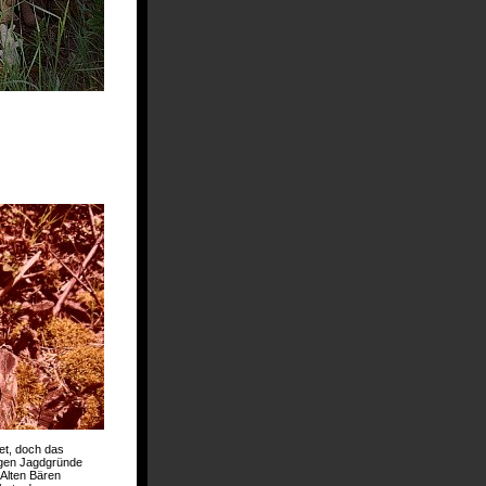
tet, doch das
wigen Jagdgründe
Alten Bären