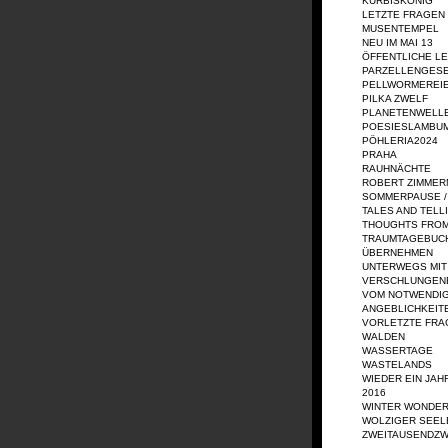
KÜRBISKÖNIG
LETZTE FRAGEN
MUSENTEMPEL
NEU IM MAI 13
ÖFFENTLICHE L
PARZELLENGES
PELLWORMEREI
PILKA ZWELF
PLANETENWELL
POESIESLAMBU
PÖHLERIA2024
PRAHA
RAUHNÄCHTE
ROBERT ZIMME
SOMMERPAUSE /
TALES AND TELL
THOUGHTS FRO
TRAUMTAGEBUC
ÜBERNEHMEN
UNTERWEGS MIT
VERSCHLUNGEN
VOM NOTWENDIG
ANGEBLICHKEIT
VORLETZTE FRA
WALDEN
WASSERTAGE
WASTELANDS
WIEDER EIN JAH
2016
WINTER WONDE
WOLZIGER SEEL
ZWEITAUSENDZ