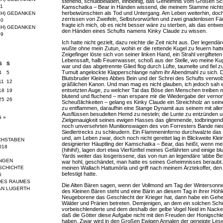
stehend, schuldbeladen, einbeinig, das Geheimnis vom Großen Sc
11
Kamschatka – Bear in Händen wissend, die meinem Stamme nicht
herbeiwünschten als Tod und Untergang. Am Leben weiterhin, doch 
CH) GEDANKEN
zerrissen von Zweifeln, Selbstvorwürfen und zwei gnadenlosen Fä
10
fragte ich mich, ob es nicht besser wäre zu sterben, als das entw
CH) GEDANKEN
den Händen eines Schufts namens Kinky Claude zu wissen.
09
Ich hatte nicht gezielt, dazu reichte die Zeit nicht aus. Der legend
wußte ohne mein Zutun, wohin er die rettende Kugel zu feuern hatt
Zeigefinger löste sich von seiner linken Hand, ein Strahl vergifteten
Lebenssaft, halb Feuerwasser, schoß aus der Stelle, wo meine Ku
S
S
war und das abgetrennte Glied flog durch Lüfte, taumelte und fiel 
Tumult angelockte Klapperschlange nahm ihr Abendmahl zu sich. 
4
5
Blutsbruder Kleines Abbes Bein und der Schrei des Schufts verwo
11
12
gräßlichen Kanon. Und man mag es nicht glauben, ich jedoch sah 
entsetzten Auge, zu welcher Tat das Böse den Menschen treiben ma
18
19
blutend und fluchend – man erspare mir die Wiedergabe der ver
25
26
Scheußlichkeiten – gelang es Kinky Claude ein Streichholz an sein
zu entflammen, daraufhin eine Stange Dynamit aus seinem mit alle
Ausflüssen besudelten Hemd zu nesteln; die Lunte zu entzünden un
 »
Zielgenauigkeit seines ewigen Hasses das glimmende, todbringen
noch unversehrten Munitionswagen des von Forresters Bande nie
Siedlertrecks zu schleudern. Ein Flammeninferno durchwalzte das
und, am Leben zwar, doch noch nicht gerettet lag in Blickweite Kle
CHSTABEN
designierter Häuptling der Kamschatka – Bear, das heißt, wenn mein
018
(hihihi!), lagen dort etwa Vierfünftel meines Gefährten und einige b
Yards weiter das losgerissene, das von nun an legendäre ‘abbe Bei
NGEN
war hohl, geschändet, man hatte es seines Geheimnisses beraubt.
meinen Wallach Hattumörla und griff nach meinem Ärztekoffer, den
SCHICHTE
befestigt hatte.
5
DES RAUMES
Die Alten Bären sagen, wenn der Vollmond am Tag der Winterson
AN LUGERTH
des Kleinen Bären steht und eine Bärin an diesem Tag in ihrer Höh
Neugeborene das Geschlecht der Krieger hat, dann habe ein Gehei
Wälder und Prärien betreten. Demjenigen, an dem ein solchen Schi
vorbeischlenderte und dem deshalb der gelbe Vogel Neid im Nacken 
daß die Götter diese Aufgabe nicht mit den Freuden der Honigschl
haben. Zwar wird in den Großen Ewigen Annalen der geneigte Leser