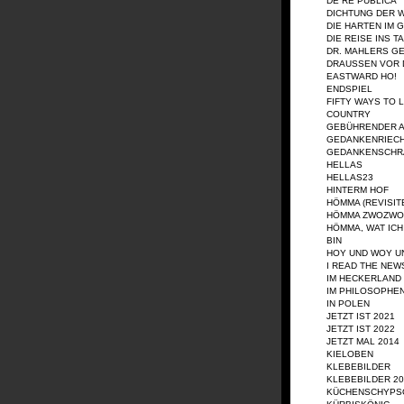
DE RE PUBLICA
DICHTUNG DER 
DIE HARTEN IM 
DIE REISE INS T
DR. MAHLERS G
DRAUSSEN VOR D
EASTWARD HO!
ENDSPIEL
FIFTY WAYS TO 
COUNTRY
GEBÜHRENDER 
GEDANKENRIEC
GEDANKENSCHR
HELLAS
HELLAS23
HINTERM HOF
HÖMMA (REVISIT
HÖMMA ZWOZWO
HÖMMA, WAT IC
BIN
HOY UND WOY U
I READ THE NEW
IM HECKERLAND
IM PHILOSOPHE
IN POLEN
JETZT IST 2021
JETZT IST 2022
JETZT MAL 2014
KIELOBEN
KLEBEBILDER
KLEBEBILDER 20
KÜCHENSCHYPS