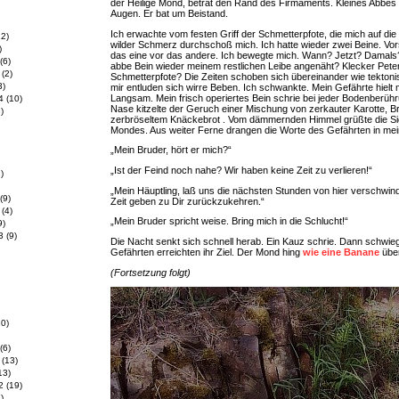
der Heilige Mond, betrat den Rand des Firmaments. Kleines Abbes 
Augen. Er bat um Beistand.
Ich erwachte vom festen Griff der Schmetterpfote, die mich auf die
2)
wilder Schmerz durchschoß mich. Ich hatte wieder zwei Beine. Vors
)
das eine vor das andere. Ich bewegte mich. Wann? Jetzt? Damals
(6)
abbe Bein wieder meinem restlichen Leibe angenäht? Klecker Pete
(2)
Schmetterpfote? Die Zeiten schoben sich übereinander wie tektonis
3)
mir entluden sich wirre Beben. Ich schwankte. Mein Gefährte hielt m
Langsam. Mein frisch operiertes Bein schrie bei jeder Bodenberüh
4
(10)
Nase kitzelte der Geruch einer Mischung von zerkauter Karotte, 
)
zerbröseltem Knäckebrot . Vom dämmernden Himmel grüßte die Si
Mondes. Aus weiter Ferne drangen die Worte des Gefährten in mei
„Mein Bruder, hört er mich?“
„Ist der Feind noch nahe? Wir haben keine Zeit zu verlieren!“
)
„Mein Häuptling, laß uns die nächsten Stunden von hier verschwin
(9)
Zeit geben zu Dir zurückzukehren.“
(4)
„Mein Bruder spricht weise. Bring mich in die Schlucht!“
9)
3
(9)
Die Nacht senkt sich schnell herab. Ein Kauz schrie. Dann schwieg
Gefährten erreichten ihr Ziel. Der Mond hing
wie eine Banane
über
(Fortsetzung folgt)
0)
(6)
(13)
13)
2
(19)
)