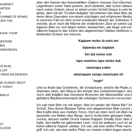
über den Namen des Auserwählten stolpern müssen und manches 
WAHRHEIT
Lagerfeuern seine Taten preisen, doch bedenkt, daß schon siebe
GARTEN
nach seiner Geburt, bevor er einem ersten Schritt hinaus in sein 
AL
getan, dem mit der ‘Großen Aufgabe’ Versehenen das linke Bein ab
wenn diese Operation von einem mächtigen und erfahrenen Medizin
ESAMMELTE BÄNKE
in unserem Fall von dem schon erwähnten Meister der Zeitreisen ‘K
ER TÜR
möchte, da er noch die Wärme der mütterlichen Zitze an seinen Lip
eigenes Bein vor sich liegen sehen, beobachten, wie kluge und vor
silberne Kapsel in das Innere des abgetrennten Gliedes einführen 
LEAVE YOUR
bindenden Schwur tun müssen.
Kajatam muko tä estis twi
ABSTAND
HEN
bijamata eio bajalam
ANKEREIEN
kiri ätä nomo neti
lapo manitou lapo tenbo kak
ED BVB)
tarantapa crabo
LLEF
atlantapam songo manituam eti
H GRAD AM DENKEN
hugh*
ND GUNDIS GEIST
S TODAY!
Und so findet das Geheimnis, die Schatzkarte, welche die Pfade 
Stammes weist, den Weg in den Körper des Geheimnisträgers. A
noch, daß lediglich das monotone Brummen der Bärenweiber und da
NWALD
gefüttere Blaubeerenkompott die unbärigen Schmerzen versuchen 
Ich sah mein Bein vor mir liegen. War ich wieder der Kleine Bär? Ic
Schuß. Eine dünne Blutspur führte vom abgetrennten Bein zurück 
Blut tropfte leise aus meinem Torso. Dort wo eben noch ein Bein r
tausende von Meilen über Berge, durch Schluchten getragen hatte,
zuckte, dessen sanfter Druck meinen Rappen ‘Deadly Dust’ über di
hatte, dort klaffte ein gähnendes Loch. Und ein weiteres Loch im a
21
Keine silberne Kapsel: vanitas. Ich sah, wie eine weiße Pfote nac
OLOGIE
griff. Ich sah, wie eine weiße Pfote vor meinen trüben Augen tanzte.