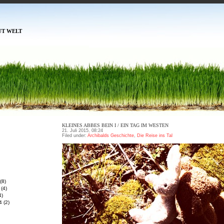
UT WELT
KLEINES ABBES BEIN I / EIN TAG IM WESTEN
21. Juli 2015, 08:24
Filed under:
Archibalds Geschichte
,
Die Reise ins Tal
(8)
(4)
4)
4
(2)