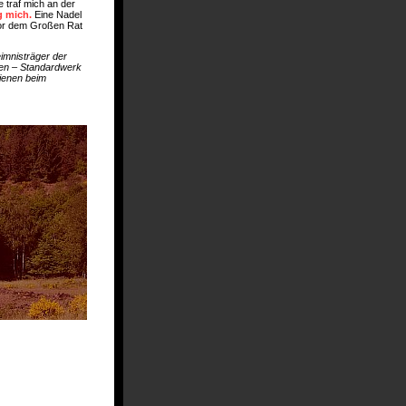
 traf mich an der
g mich.
Eine Nadel
 vor dem Großen Rat
imnisträger der
enen – Standardwerk
ienen beim