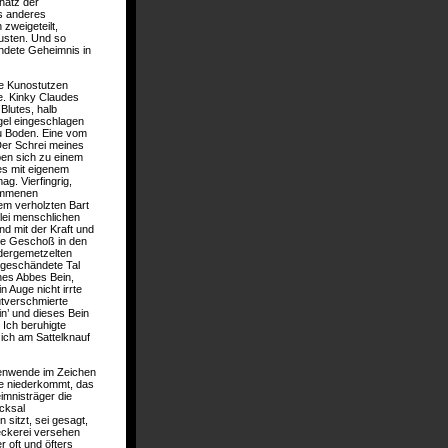
hatz der
s anderes
zweigeteilt,
usten. Und so
endete Geheimnis in
äre Kunostutzen
e. Kinky Claudes
 Blutes, halb
gel eingeschlagen
zu Boden. Eine vom
Der Schrei meines
ben sich zu einem
es mit eigenem
g. Vierfingrig,
nommenen
em verholzten Bart
rlei menschlichen
d mit der Kraft und
de Geschoß in den
dergemetzelten
 geschändete Tal
ines Abbes Bein,
 Auge nicht irrte
lutverschmierte
n’ und dieses Bein
 Ich beruhigte
 ich am Sattelknauf
nenwende im Zeichen
le niederkommt, das
mnisträger die
cksal
sitzt, sei gesagt,
eckerei versehen
 oft und öfters