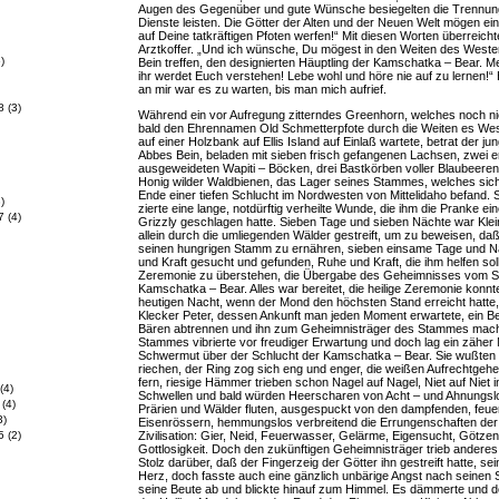
Augen des Gegenüber und gute Wünsche besiegelten die Trennung
Dienste leisten. Die Götter der Alten und der Neuen Welt mögen ei
auf Deine tatkräftigen Pfoten werfen!“ Mit diesen Worten überreicht
Arztkoffer. „Und ich wünsche, Du mögest in den Weiten des Weste
)
Bein treffen, den designierten Häuptling der Kamschatka – Bear. Me
ihr werdet Euch verstehen! Lebe wohl und höre nie auf zu lernen!“
an mir war es zu warten, bis man mich aufrief.
8
(3)
Während ein vor Aufregung zitterndes Greenhorn, welches noch ni
bald den Ehrennamen Old Schmetterpfote durch die Weiten es Wes
auf einer Holzbank auf Ellis Island auf Einlaß wartete, betrat der ju
Abbes Bein, beladen mit sieben frisch gefangenen Lachsen, zwei e
ausgeweideten Wapiti – Böcken, drei Bastkörben voller Blaubeere
Honig wilder Waldbienen, das Lager seines Stammes, welches sic
Ende einer tiefen Schlucht im Nordwesten von Mittelidaho befand.
)
zierte eine lange, notdürftig verheilte Wunde, die ihm die Pranke ei
7
(4)
Grizzly geschlagen hatte. Sieben Tage und sieben Nächte war Kle
allein durch die umliegenden Wälder gestreift, um zu beweisen, daß
seinen hungrigen Stamm zu ernähren, sieben einsame Tage und N
und Kraft gesucht und gefunden, Ruhe und Kraft, die ihm helfen sol
Zeremonie zu überstehen, die Übergabe des Geheimnisses vom S
Kamschatka – Bear. Alles war bereitet, die heilige Zeremonie konnt
heutigen Nacht, wenn der Mond den höchsten Stand erreicht hatte
Klecker Peter, dessen Ankunft man jeden Moment erwartete, ein B
Bären abtrennen und ihn zum Geheimnisträger des Stammes mac
Stammes vibrierte vor freudiger Erwartung und doch lag ein zäher
Schwermut über der Schlucht der Kamschatka – Bear. Sie wußten 
riechen, der Ring zog sich eng und enger, die weißen Aufrechtgeh
fern, riesige Hämmer trieben schon Nagel auf Nagel, Niet auf Niet i
(4)
Schwellen und bald würden Heerscharen von Acht – und Ahnungsl
(4)
Prärien und Wälder fluten, ausgespuckt von den dampfenden, feu
3)
Eisenrössern, hemmungslos verbreitend die Errungenschaften de
Zivilisation: Gier, Neid, Feuerwasser, Gelärme, Eigensucht, Götze
5
(2)
Gottlosigkeit. Doch den zukünftigen Geheimnisträger trieb anderes
Stolz darüber, daß der Fingerzeig der Götter ihn gestreift hatte, sei
Herz, doch fasste auch eine gänzlich unbärige Angst nach seinen S
seine Beute ab und blickte hinauf zum Himmel. Es dämmerte und d