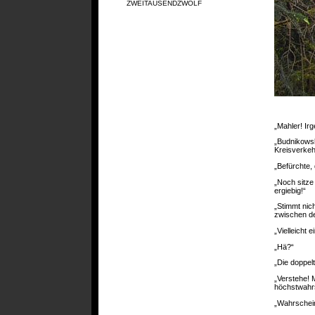
ZWEITAUSENDZWÖLF
„Mahler! Irg
„Budnikowski
Kreisverkeh
„Befürchte, 
„Noch sitze
ergiebig!“
„Stimmt nic
zwischen de
„Vielleicht 
„Hä?“
„Die doppel
„Verstehe! 
höchstwahrs
„Wahrschein