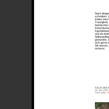
Nach längere
schreiben. 
irritiert mi
Traurigkeit
heimischen 
Innenräume 
Irgendetwa
und ein Ank
Selbstauflad
geworden. O
sich gerne 
Sie wissen,
sicherst.
NACH DER B
16. Mai 2024,
Filed under:
A