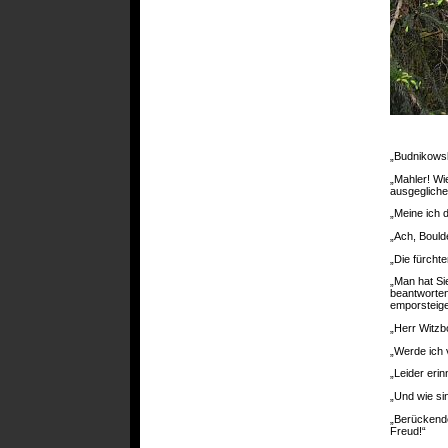
„Budnikowski
„Mahler! Wi
ausgegliche
„Meine ich d
„Ach, Bould
„Die fürchte
„Man hat Si
beantworten
emporsteige
„Herr Witzbo
„Werde ich
„Leider eri
„Und wie si
„Berückende
Freud!“