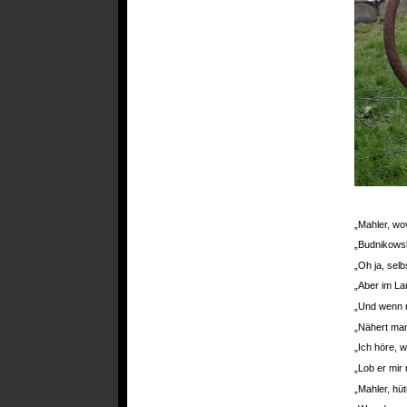
„Mahler, wo
„Budnikowsk
„Oh ja, selb
„Aber im L
„Und wenn m
„Nähert man 
„Ich höre, 
„Lob er mir
„Mahler, hüt