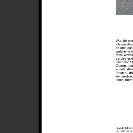
Was für ein
ich war die
es ums das 
welche nich
mein Weitbl
verbiestert
Doch wie Si
Ostern, dem
könnte. All
unten zu dr
Fensterbre
Hebel runter
…..
NACH DER B
28. Mai 2024,