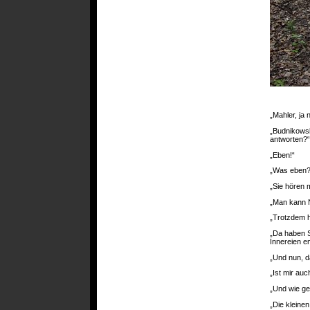
„Mahler, ja
„Budnikowsk
antworten?“
„Eben!“
„Was eben?
„Sie hören m
„Man kann N
„Trotzdem hö
„Da haben Si
Innereien e
„Und nun, d
„Ist mir auc
„Und wie ge
„Die kleine