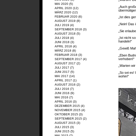
MAI 2020
(5)
„Auch große
APRIL 2020
(12)
übermütige
MÄRZ 2020
(12)
FEBRUAR 2020
(6)
„Ist dies ge
AUGUST 2019
(8)
„Nein! Das i
JULI 2019
(4)
SEPTEMBER 2018
(3)
„Sie erlaub
AUGUST 2018
(5)
„Ist nicht 
JULI 2018
(4)
handeln!“
JUNI 2018
(3)
APRIL 2018
(4)
„Gewiß Mahle
MÄRZ 2018
(8)
FEBRUAR 2018
(3)
„Eben Budni
verhoben!“
SEPTEMBER 2017
(4)
AUGUST 2017
(2)
„Warten wir
JULI 2017
(7)
JUNI 2017
(5)
„So sei es!
wohin!“
MAI 2017
(14)
APRIL 2017
(1)
AUGUST 2016
(2)
JULI 2016
(7)
JUNI 2016
(9)
MAI 2016
(7)
APRIL 2016
(3)
DEZEMBER 2015
(4)
NOVEMBER 2015
(4)
OKTOBER 2015
(3)
SEPTEMBER 2015
(2)
AUGUST 2015
(3)
JULI 2015
(3)
JUNI 2015
(5)
MAI 2015
(7)