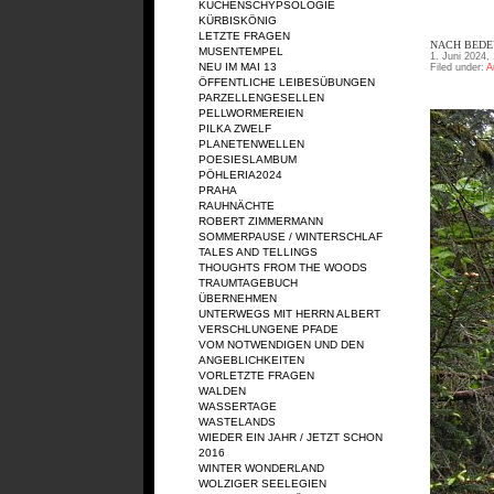
KÜCHENSCHYPSOLOGIE
KÜRBISKÖNIG
LETZTE FRAGEN
NACH BEDEU
MUSENTEMPEL
1. Juni 2024,
NEU IM MAI 13
Filed under:
A
ÖFFENTLICHE LEIBESÜBUNGEN
PARZELLENGESELLEN
PELLWORMEREIEN
PILKA ZWELF
PLANETENWELLEN
POESIESLAMBUM
PÖHLERIA2024
PRAHA
RAUHNÄCHTE
ROBERT ZIMMERMANN
SOMMERPAUSE / WINTERSCHLAF
TALES AND TELLINGS
THOUGHTS FROM THE WOODS
TRAUMTAGEBUCH
ÜBERNEHMEN
UNTERWEGS MIT HERRN ALBERT
VERSCHLUNGENE PFADE
VOM NOTWENDIGEN UND DEN
ANGEBLICHKEITEN
VORLETZTE FRAGEN
WALDEN
WASSERTAGE
WASTELANDS
WIEDER EIN JAHR / JETZT SCHON
2016
WINTER WONDERLAND
WOLZIGER SEELEGIEN