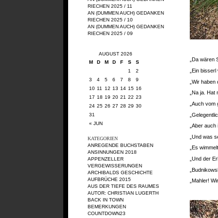
RIECHEN 2025 / 11
AN (DUMMEN AUCH) GEDANKEN
RIECHEN 2025 / 10
AN (DUMMEN AUCH) GEDANKEN
RIECHEN 2025 / 09
AUGUST 2026
„Da wären 
M
D
M
D
F
S
S
„Ein bisser
1
2
3
4
5
6
7
8
9
„Wir haben 
10
11
12
13
14
15
16
„Na ja. Hat 
17
18
19
20
21
22
23
„Auch vom g
24
25
26
27
28
29
30
„Gelegentli
31
« JUN
„Aber auch 
„Und was se
KATEGORIEN
ANREGENDE BUCHSTABEN
„Es wimmelt
ANSINNUNGEN 2018
„Und der Er
APPENZELLER
VERGEWISSERUNGEN
„Budnikowsk
ARCHIBALDS GESCHICHTE
AUFBRÜCHE 2015
„Mahler! Wi
AUS DER TIEFE DES RAUMES
AUTOR: CHRISTIAN LUGERTH
BACK IN TOWN
BEMERKUNGEN
COUNTDOWN23