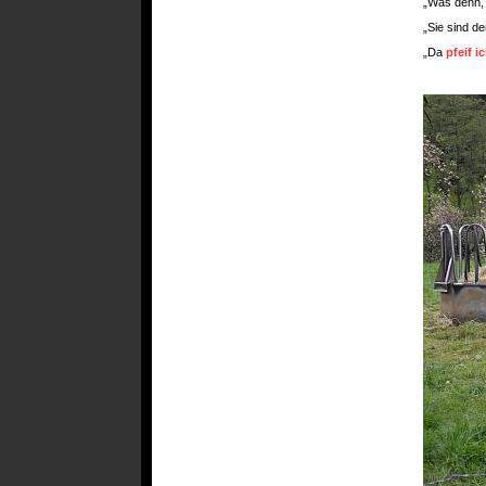
„Was denn,
„Sie sind d
„Da
pfeif i