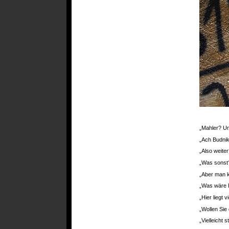
„Mahler? Un
„Ach Budniko
„Also weiter
„Was sonst?
„Aber man k
„Was wäre I
„Hier liegt
„Wollen Sie 
„Vielleicht 