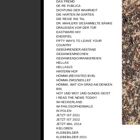
DAS FREMD
DE RE PUBLICA
DICHTUNG DER WAHRHEIT
DIE HARTEN IM GARTEN
DIE REISE INS TAL
DR. MAHLERS GESAMMELTE BÄNKE
DRAUSSEN VOR DER TÜR
EASTWARD HO!
ENDSPIEL
FIFTY WAYS TO LEAVE YOUR
COUNTRY
GEBÜHRENDER ABSTAND
GEDANKENRIECHEN
GEDANKENSCHRANKEREIEN
HELLAS
HELLAS23
HINTERM HOF
HÖMMA (REVISITED BVB)
HÖMMA ZWOZWOLLEF
HÖMMA, WAT ICH GRAD AM DENKEN
BIN
HOY UND WOY UND GUNDIS GEIST
I READ THE NEWS TODAY!
IM HECKERLAND
IM PHILOSOPHENWALD
IN POLEN
JETZT IST 2021
JETZT IST 2022
JETZT MAL 2014
KIELOBEN
KLEBEBILDER
KLEBEBILDER 2021