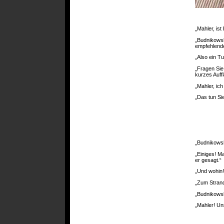
„Mahler, is
„Budnikowsk
empfehlend
„Also ein Tu
„Fragen Sie
kurzes Auff
„Mahler, ic
„Das tun Sie
„Budnikowsk
„Einiges! M
er gesagt.“
„Und wohin!
„Zum Strand
„Budnikowsk
„Mahler! Un