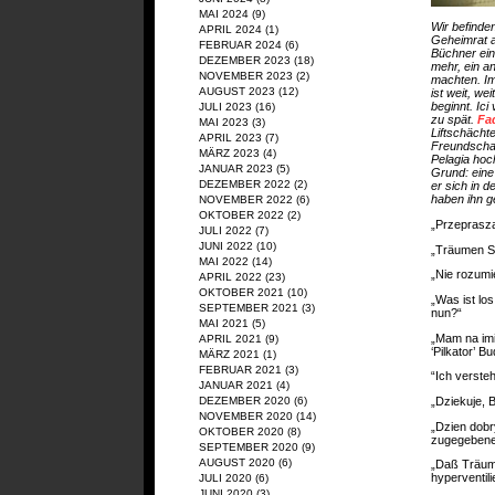
MAI 2024
(9)
Wir befinde
APRIL 2024
(1)
Geheimrat a
FEBRUAR 2024
(6)
Büchner ein
DEZEMBER 2023
(18)
mehr, ein a
NOVEMBER 2023
(2)
machten. Im 
AUGUST 2023
(12)
ist weit, w
beginnt. Ic
JULI 2023
(16)
zu spät.
Fa
MAI 2023
(3)
Liftschächte
APRIL 2023
(7)
Freundschaf
MÄRZ 2023
(4)
Pelagia hoc
JANUAR 2023
(5)
Grund: eine
DEZEMBER 2022
(2)
er sich in 
haben ihn ge
NOVEMBER 2022
(6)
OKTOBER 2022
(2)
„Przeprasz
JULI 2022
(7)
JUNI 2022
(10)
„Träumen S
MAI 2022
(14)
„Nie rozumi
APRIL 2022
(23)
OKTOBER 2021
(10)
„Was ist l
SEPTEMBER 2021
(3)
nun?“
MAI 2021
(5)
„Mam na imi
APRIL 2021
(9)
‘Pilkator’ B
MÄRZ 2021
(1)
FEBRUAR 2021
(3)
“Ich versteh
JANUAR 2021
(4)
„Dziekuje, 
DEZEMBER 2020
(6)
NOVEMBER 2020
(14)
„Dzien dobr
OKTOBER 2020
(8)
zugegebener
SEPTEMBER 2020
(9)
AUGUST 2020
(6)
„Daß Träume
hyperventili
JULI 2020
(6)
JUNI 2020
(3)