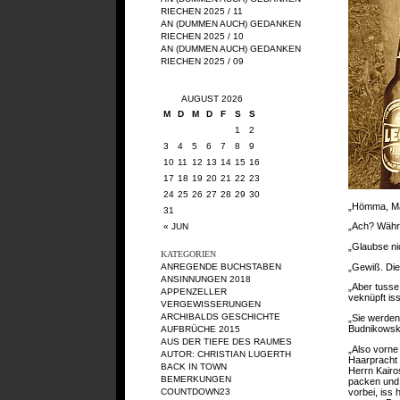
RIECHEN 2025 / 11
AN (DUMMEN AUCH) GEDANKEN
RIECHEN 2025 / 10
AN (DUMMEN AUCH) GEDANKEN
RIECHEN 2025 / 09
AUGUST 2026
M
D
M
D
F
S
S
1
2
3
4
5
6
7
8
9
10
11
12
13
14
15
16
17
18
19
20
21
22
23
24
25
26
27
28
29
30
„Hömma, Mah
31
„Ach? Währe
« JUN
„Glaubse ni
KATEGORIEN
„Gewiß. Die
ANREGENDE BUCHSTABEN
ANSINNUNGEN 2018
„Aber tusse
APPENZELLER
veknüpft is
VERGEWISSERUNGEN
ARCHIBALDS GESCHICHTE
„Sie werden
Budnikowski
AUFBRÜCHE 2015
AUS DER TIEFE DES RAUMES
„Also vorne 
AUTOR: CHRISTIAN LUGERTH
Haarpracht 
BACK IN TOWN
Herrn Kairo
BEMERKUNGEN
packen und 
vorbei, iss 
COUNTDOWN23