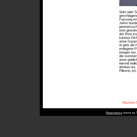
Sekt oder Se
geschlagene
Fassung inn
Jahre hunde
jammersscha
inne geordn
der Rest ko
kannse Dich
anne Gazpr
et getz die 
entlegene P
bringen tun.
die sommerl
anne göttli
hiermit hei
denken iss.
Pilkerei, ic
Nächste S
Benevolence
theme by T