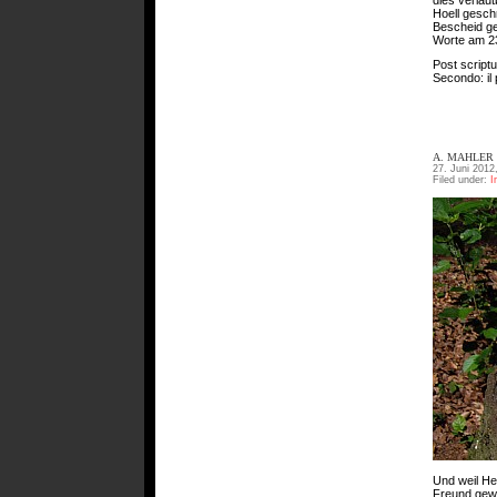
Hoell gesch
Bescheid ge
Worte am 23
Post scriptu
Secondo: il
A. MAHLER 
27. Juni 2012
Filed under:
I
Und weil He
Freund gewo