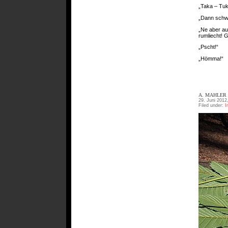
„Taka – Tuk
„Dann schwe
„Ne aber au
rumliecht! G
„Pscht!“
„Hömma!“
A. MAHLER 
29. Juni 2012
Filed under:
I