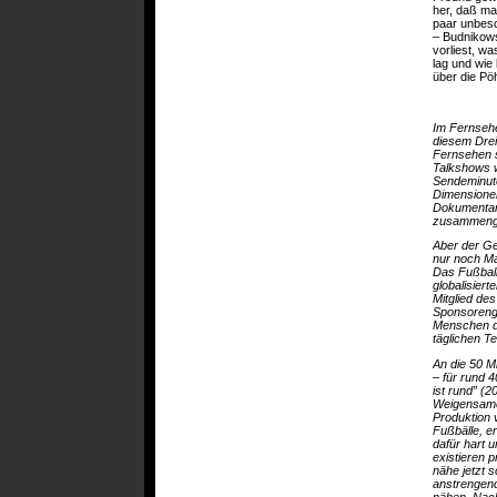
her, daß man
paar unbesc
– Budnikows
vorliest, w
lag und wie
über die Pöh
Im Fernsehe
diesem Drei
Fernsehen 
Talkshows w
Sendeminute
Dimensionen
Dokumentarf
zusammenge
Aber der Ge
nur noch Ma
Das Fußball
globalisier
Mitglied des
Sponsorenge
Menschen di
täglichen Te
An die 50 M
– für rund 4
ist rund” (
Weigensamer
Produktion 
Fußbälle, e
dafür hart 
existieren p
nähe jetzt s
anstrengend
nähen. Nach