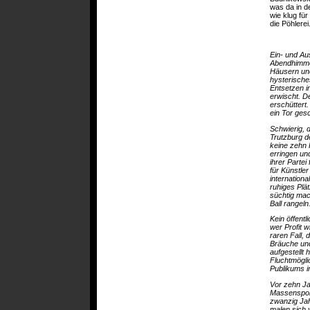
was da in d
wie klug fü
die Pöhlerei
Ein- und Au
Abendhimmel
Häusern und
hysterische
Entsetzen i
erwischt. De
erschüttert
ein Tor ges
Schwierig, 
Trutzburg d
keine zehn 
erringen un
ihrer Parte
für Künstle
internation
ruhiges Plä
süchtig mac
Ball rangeln
Kein öffent
wer Profit 
raren Fall,
Bräuche und
aufgestellt 
Fluchtmögli
Publikums i
Vor zehn Ja
Massensport
zwanzig Jah
malen sich 