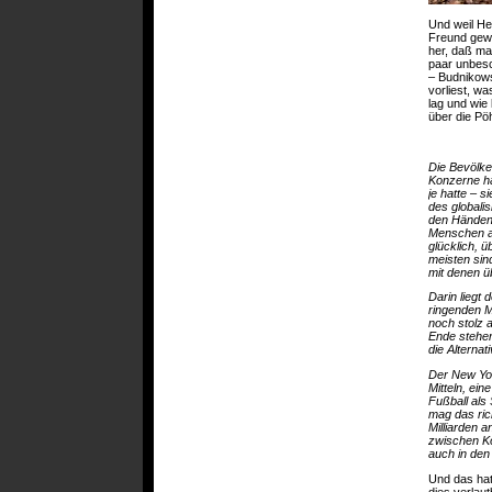
Und weil He
Freund gewo
her, daß man
paar unbesc
– Budnikows
vorliest, w
lag und wie
über die Pöh
Die Bevölke
Konzerne ha
je hatte – s
des globalis
den Händen 
Menschen au
glücklich, ü
meisten sin
mit denen üb
Darin liegt
ringenden M
noch stolz 
Ende stehen.
die Alternat
Der New York
Mitteln, ei
Fußball als
mag das rich
Milliarden 
zwischen Ko
auch in den
Und das hat
dies verlau