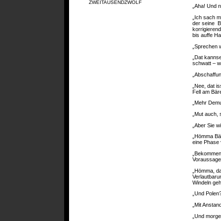
ZWEITAUSENDZWÖLF
„Aha! Und n
„Ich sach m
der seine B
korrigierend
bis auffe H
„Sprechen w
„Dat kannse
schwatt – w
„Abschaffu
„Nee, dat i
Fell am Bäre
„Mehr Demu
„Mut auch, 
„Aber Sie wi
„Hömma Bär,
eine Phase 
„Bekommen S
Voraussage
„Hömma, da
Verlautbaru
Windeln geh
„Und Polen
„Mit Anstan
„Und morge