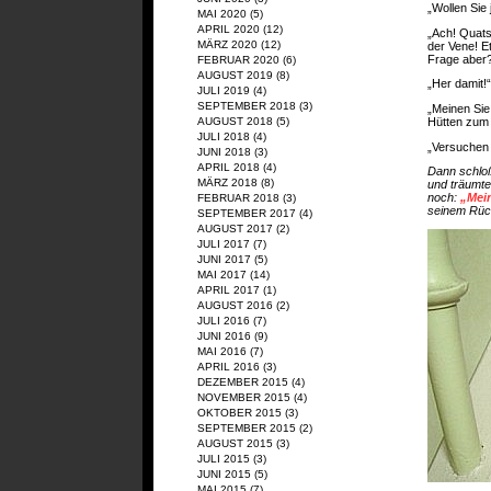
„Wollen Sie 
MAI 2020
(5)
APRIL 2020
(12)
„Ach! Quats
MÄRZ 2020
(12)
der Vene! E
Frage aber
FEBRUAR 2020
(6)
AUGUST 2019
(8)
„Her damit!“
JULI 2019
(4)
SEPTEMBER 2018
(3)
„Meinen Sie
Hütten zum
AUGUST 2018
(5)
JULI 2018
(4)
„Versuchen S
JUNI 2018
(3)
APRIL 2018
(4)
Dann schloß
MÄRZ 2018
(8)
und träumte
noch:
„Mein
FEBRUAR 2018
(3)
seinem Rüc
SEPTEMBER 2017
(4)
AUGUST 2017
(2)
JULI 2017
(7)
JUNI 2017
(5)
MAI 2017
(14)
APRIL 2017
(1)
AUGUST 2016
(2)
JULI 2016
(7)
JUNI 2016
(9)
MAI 2016
(7)
APRIL 2016
(3)
DEZEMBER 2015
(4)
NOVEMBER 2015
(4)
OKTOBER 2015
(3)
SEPTEMBER 2015
(2)
AUGUST 2015
(3)
JULI 2015
(3)
JUNI 2015
(5)
MAI 2015
(7)