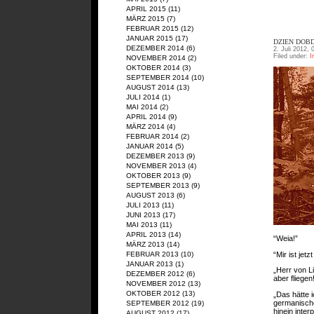
APRIL 2015
(11)
MÄRZ 2015
(7)
FEBRUAR 2015
(12)
JANUAR 2015
(17)
DZIEN DOBD
DEZEMBER 2014
(6)
2. Juli 2012, 
Filed under:
I
NOVEMBER 2014
(2)
OKTOBER 2014
(3)
SEPTEMBER 2014
(10)
AUGUST 2014
(13)
JULI 2014
(1)
MAI 2014
(2)
APRIL 2014
(9)
MÄRZ 2014
(4)
FEBRUAR 2014
(2)
JANUAR 2014
(5)
DEZEMBER 2013
(9)
NOVEMBER 2013
(4)
OKTOBER 2013
(9)
SEPTEMBER 2013
(9)
AUGUST 2013
(6)
JULI 2013
(11)
JUNI 2013
(17)
MAI 2013
(11)
APRIL 2013
(14)
“Weia!”
MÄRZ 2013
(14)
“Mir ist jet
FEBRUAR 2013
(10)
JANUAR 2013
(1)
„Herr von L
DEZEMBER 2012
(6)
aber fliegen
NOVEMBER 2012
(13)
OKTOBER 2012
(13)
„Das hätte i
germanische
SEPTEMBER 2012
(19)
hinein inter
AUGUST 2012
(17)