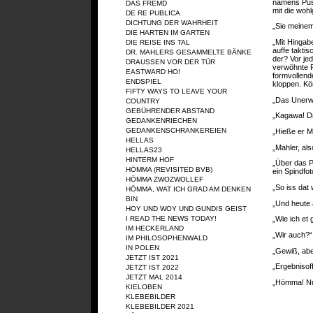
namens Pus
DAS FREMD
mit die wohl
DE RE PUBLICA
DICHTUNG DER WAHRHEIT
„Sie meinem
DIE HARTEN IM GARTEN
„Mit Hingab
DIE REISE INS TAL
auffe taktis
DR. MAHLERS GESAMMELTE BÄNKE
der? Vor jed
DRAUSSEN VOR DER TÜR
verwöhnte P
EASTWARD HO!
formvollend
ENDSPIEL
kloppen. Kön
FIFTY WAYS TO LEAVE YOUR
„Das Unerwa
COUNTRY
GEBÜHRENDER ABSTAND
„Kagawa! Dro
GEDANKENRIECHEN
GEDANKENSCHRANKEREIEN
„Hieße er Mü
HELLAS
„Mahler, als
HELLAS23
HINTERM HOF
„Über das Pö
HÖMMA (REVISITED BVB)
ein Spindfot
HÖMMA ZWOZWOLLEF
„So iss dat 
HÖMMA, WAT ICH GRAD AM DENKEN
BIN
„Und heute 
HOY UND WOY UND GUNDIS GEIST
I READ THE NEWS TODAY!
„Wie ich et 
IM HECKERLAND
„Wir auch?“
IM PHILOSOPHENWALD
IN POLEN
„Gewiß, aber
JETZT IST 2021
„Ergebnisof
JETZT IST 2022
JETZT MAL 2014
„Hömma! N
KIELOBEN
KLEBEBILDER
KLEBEBILDER 2021