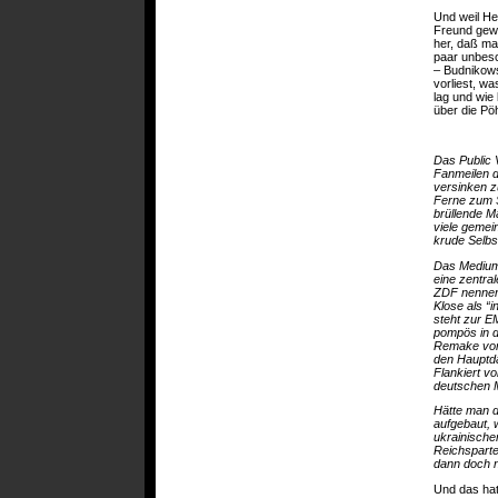
Und weil He
Freund gewo
her, daß man
paar unbesc
– Budnikows
vorliest, w
lag und wie
über die Pöh
Das Public 
Fanmeilen d
versinken z
Ferne zum S
brüllende M
viele gemei
krude Selbs
Das Medium 
eine zentra
ZDF nennen,
Klose als “
steht zur E
pompös in de
Remake von 
den Hauptda
Flankiert vo
deutschen 
Hätte man d
aufgebaut, 
ukrainische
Reichsparte
dann doch n
Und das hat