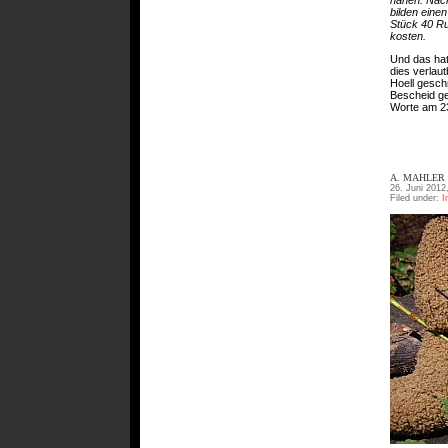
bilden einen
Stück 40 Ru
kosten.
Und das hat
dies verlau
Hoell gesch
Bescheid ge
Worte am 23
A. MAHLER 
26. Juni 2012
Filed under:
I