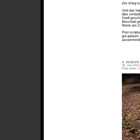
Der Krieg 
Und das hat
dies verlau
Hoell gesch
Bescheid ge
Worte am 23
Post script
gut gelaunt
auswertend
A. MAHLER 
28. Juni 2012
Filed under:
I