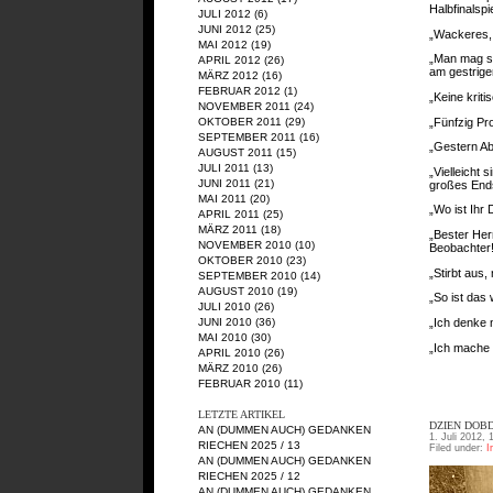
Halbfinalspie
JULI 2012
(6)
JUNI 2012
(25)
„Wackeres, 
MAI 2012
(19)
„Man mag si
APRIL 2012
(26)
am gestrige
MÄRZ 2012
(16)
FEBRUAR 2012
(1)
„Keine krit
NOVEMBER 2011
(24)
„Fünfzig Pr
OKTOBER 2011
(29)
SEPTEMBER 2011
(16)
„Gestern A
AUGUST 2011
(15)
JULI 2011
(13)
„Vielleicht 
JUNI 2011
(21)
großes Ends
MAI 2011
(20)
„Wo ist Ihr 
APRIL 2011
(25)
MÄRZ 2011
(18)
„Bester Her
NOVEMBER 2010
(10)
Beobachter!
OKTOBER 2010
(23)
„Stirbt aus,
SEPTEMBER 2010
(14)
AUGUST 2010
(19)
„So ist das
JULI 2010
(26)
„Ich denke 
JUNI 2010
(36)
MAI 2010
(30)
„Ich mache 
APRIL 2010
(26)
MÄRZ 2010
(26)
FEBRUAR 2010
(11)
LETZTE ARTIKEL
DZIEN DOBD
AN (DUMMEN AUCH) GEDANKEN
1. Juli 2012, 
RIECHEN 2025 / 13
Filed under:
I
AN (DUMMEN AUCH) GEDANKEN
RIECHEN 2025 / 12
AN (DUMMEN AUCH) GEDANKEN