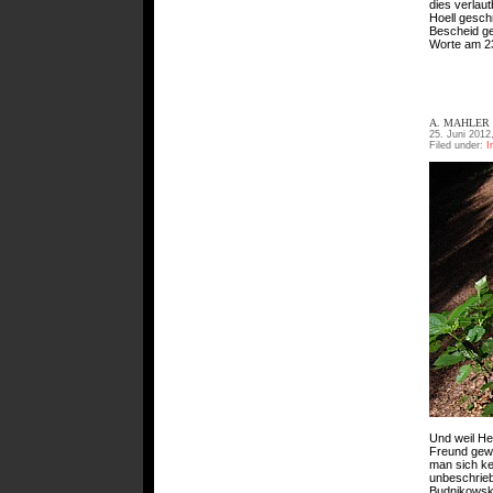
dies verlau
Hoell gesch
Bescheid ge
Worte am 23
A. MAHLER 
25. Juni 2012
Filed under:
I
Und weil He
Freund gewo
man sich ken
unbeschrieb
Budnikowski 