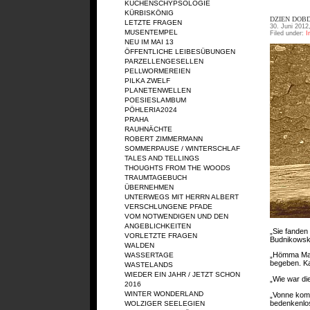
KÜCHENSCHYPSOLOGIE
KÜRBISKÖNIG
DZIEN DOBD
LETZTE FRAGEN
30. Juni 2012
MUSENTEMPEL
Filed under:
I
NEU IM MAI 13
ÖFFENTLICHE LEIBESÜBUNGEN
PARZELLENGESELLEN
PELLWORMEREIEN
PILKA ZWELF
PLANETENWELLEN
POESIESLAMBUM
PÖHLERIA2024
PRAHA
RAUHNÄCHTE
ROBERT ZIMMERMANN
SOMMERPAUSE / WINTERSCHLAF
TALES AND TELLINGS
THOUGHTS FROM THE WOODS
TRAUMTAGEBUCH
ÜBERNEHMEN
UNTERWEGS MIT HERRN ALBERT
VERSCHLUNGENE PFADE
VOM NOTWENDIGEN UND DEN
ANGEBLICHKEITEN
„Sie fanden
VORLETZTE FRAGEN
Budnikowsk
WALDEN
„Hömma Mahl
WASSERTAGE
begeben. Ka
WASTELANDS
WIEDER EIN JAHR / JETZT SCHON
„Wie war di
2016
WINTER WONDERLAND
„Vonne komp
bedenkenlo
WOLZIGER SEELEGIEN