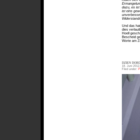
Ermangelung
dazu, es ist
ist eins ge
unverbesser
Widerstands
Und das hat
dies verlau
Hoell gesch
Bescheid ge
Worte am 23
DZIEN DOBD
18. Juni 2012
Filed under:
P