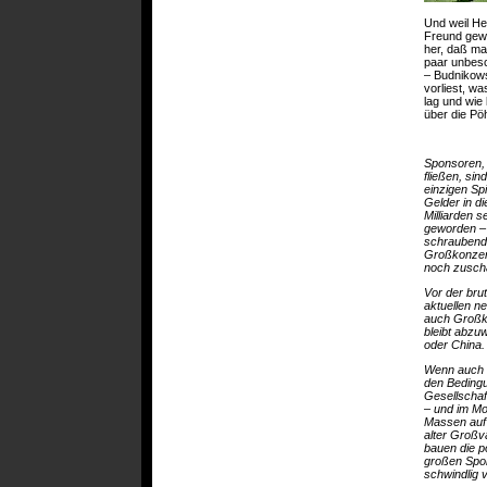
Und weil He
Freund gewo
her, daß man
paar unbesc
– Budnikows
vorliest, w
lag und wie
über die Pöh
Sponsoren, 
fließen, sin
einzigen Sp
Gelder in d
Milliarden
geworden – 
schraubende
Großkonzern
noch zusch
Vor der brut
aktuellen n
auch Großko
bleibt abzu
oder China. 
Wenn auch i
den Bedingu
Gesellschaf
– und im Mo
Massen auf 
alter Großv
bauen die p
großen Spor
schwindlig 