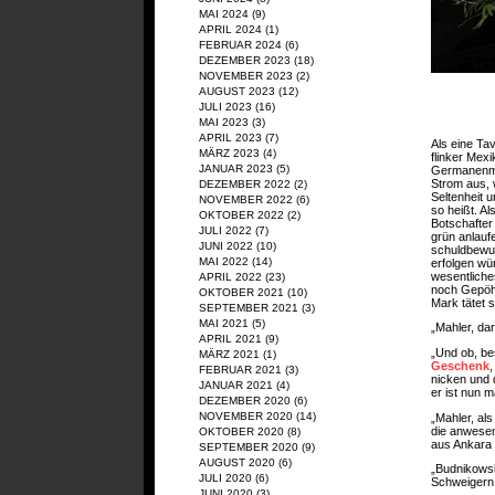
MAI 2024
(9)
APRIL 2024
(1)
FEBRUAR 2024
(6)
DEZEMBER 2023
(18)
NOVEMBER 2023
(2)
AUGUST 2023
(12)
JULI 2023
(16)
MAI 2023
(3)
APRIL 2023
(7)
Als eine Ta
MÄRZ 2023
(4)
flinker Mex
JANUAR 2023
(5)
Germanenmun
Strom aus, 
DEZEMBER 2022
(2)
Seltenheit 
NOVEMBER 2022
(6)
so heißt. Al
OKTOBER 2022
(2)
Botschafter
JULI 2022
(7)
grün anlauf
JUNI 2022
(10)
schuldbewuß
MAI 2022
(14)
erfolgen wür
wesentliche
APRIL 2022
(23)
noch Gepöhl
OKTOBER 2021
(10)
Mark tätet 
SEPTEMBER 2021
(3)
MAI 2021
(5)
„Mahler, da
APRIL 2021
(9)
„Und ob, bes
MÄRZ 2021
(1)
Geschenk
,
FEBRUAR 2021
(3)
nicken und 
JANUAR 2021
(4)
er ist nun 
DEZEMBER 2020
(6)
NOVEMBER 2020
(14)
„Mahler, als
die anwesen
OKTOBER 2020
(8)
aus Ankara 
SEPTEMBER 2020
(9)
AUGUST 2020
(6)
„Budnikows
JULI 2020
(6)
Schweigern.
JUNI 2020
(3)