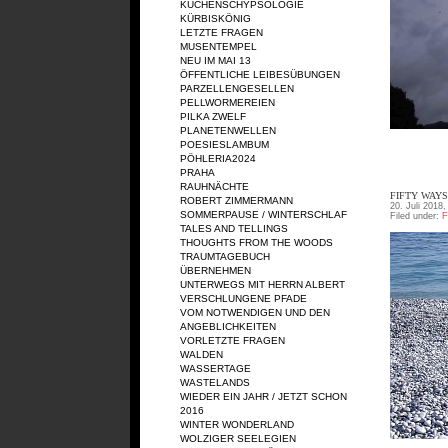
KÜCHENSCHYPSOLOGIE
KÜRBISKÖNIG
LETZTE FRAGEN
MUSENTEMPEL
NEU IM MAI 13
ÖFFENTLICHE LEIBESÜBUNGEN
PARZELLENGESELLEN
PELLWORMEREIEN
PILKA ZWELF
PLANETENWELLEN
POESIESLAMBUM
PÖHLERIA2024
PRAHA
RAUHNÄCHTE
FIFTY WAYS
ROBERT ZIMMERMANN
20. Juli 2018,
SOMMERPAUSE / WINTERSCHLAF
Filed under:
F
TALES AND TELLINGS
THOUGHTS FROM THE WOODS
TRAUMTAGEBUCH
ÜBERNEHMEN
UNTERWEGS MIT HERRN ALBERT
VERSCHLUNGENE PFADE
VOM NOTWENDIGEN UND DEN
ANGEBLICHKEITEN
VORLETZTE FRAGEN
WALDEN
WASSERTAGE
WASTELANDS
WIEDER EIN JAHR / JETZT SCHON
2016
WINTER WONDERLAND
WOLZIGER SEELEGIEN