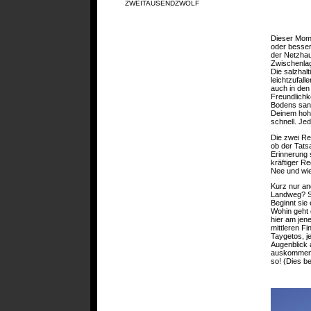
ZWEITAUSENDZWÖLF
Dieser Mom
oder besser
der Netzhau
Zwischenlag
Die salzhal
leichtzufal
auch in den
Freundlichk
Bodens sanft
Deinem hohe
schnell. Je
Die zwei Re
ob der Tats
Erinnerung s
kräftiger R
Nee und wie
Kurz nur an
Landweg? S
Beginnt sie
Wohin geht 
hier am jen
mittleren F
Taygetos, j
Augenblick 
auskommen 
so! (Dies b