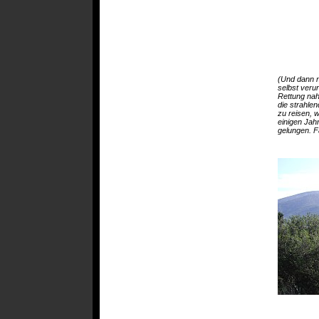
(Und dann n
selbst veru
Rettung nah
die strahlen
zu reisen, 
einigen Jah
gelungen. Fa