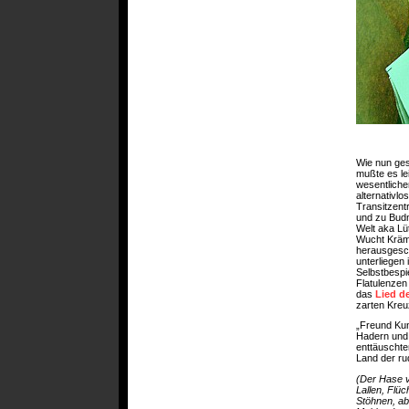
Wie nun ges
mußte es le
wesentlichen
alternativlo
Transitzentr
und zu Budn
Welt aka Lüt
Wucht Kräm
herausgesch
unterliegen 
Selbstbespi
Flatulenzen
das
Lied d
zarten Kreu
„Freund Kun
Hadern und 
enttäuschte
Land der ru
(Der Hase v
Lallen, Flüc
Stöhnen, ab