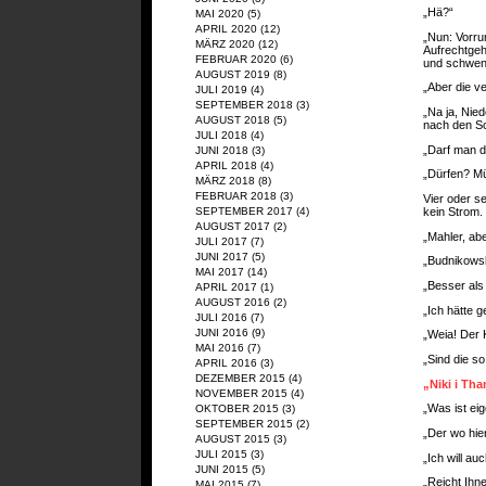
„Hä?“
MAI 2020
(5)
APRIL 2020
(12)
„Nun: Vorru
MÄRZ 2020
(12)
Aufrechtgeh
FEBRUAR 2020
(6)
und schwenk
AUGUST 2019
(8)
„Aber die v
JULI 2019
(4)
SEPTEMBER 2018
(3)
„Na ja, Nied
AUGUST 2018
(5)
nach den Sc
JULI 2018
(4)
„Darf man d
JUNI 2018
(3)
APRIL 2018
(4)
„Dürfen? M
MÄRZ 2018
(8)
FEBRUAR 2018
(3)
Vier oder s
kein Strom.
SEPTEMBER 2017
(4)
AUGUST 2017
(2)
„Mahler, abe
JULI 2017
(7)
JUNI 2017
(5)
„Budnikowsk
MAI 2017
(14)
„Besser als
APRIL 2017
(1)
AUGUST 2016
(2)
„Ich hätte 
JULI 2016
(7)
JUNI 2016
(9)
„Weia! Der K
MAI 2016
(7)
„Sind die so
APRIL 2016
(3)
DEZEMBER 2015
(4)
„Niki i Th
NOVEMBER 2015
(4)
„Was ist eig
OKTOBER 2015
(3)
SEPTEMBER 2015
(2)
„Der wo hier
AUGUST 2015
(3)
JULI 2015
(3)
„Ich will a
JUNI 2015
(5)
„Reicht Ihne
MAI 2015
(7)