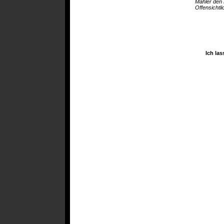
Mahler den 
Offensichtli
Ich las