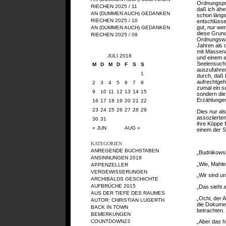
Ordnungspri
RIECHEN 2025 / 11
daß ich ähe
AN (DUMMEN AUCH) GEDANKEN
schon längs
RIECHEN 2025 / 10
entschlüssel
gut, nur wer
AN (DUMMEN AUCH) GEDANKEN
diese Grund
RIECHEN 2025 / 09
Ordnungswah
Jahren als 
mit Massena
JULI 2018
und einem a
Seelensuchl
M
D
M
D
F
S
S
auszufahren
1
durch, daß 
aufrechtgeh
2
3
4
5
6
7
8
zumal ein s
9
10
11
12
13
14
15
sondern die
Erzählungen
16
17
18
19
20
21
22
23
24
25
26
27
28
29
Dies nur al
assoziierte
30
31
ihre Köppe f
« JUN
AUG »
einem der S
KATEGORIEN
ANREGENDE BUCHSTABEN
„Budnikowski
ANSINNUNGEN 2018
„Wie, Mahle
APPENZELLER
VERGEWISSERUNGEN
„Wir sind u
ARCHIBALDS GESCHICHTE
AUFBRÜCHE 2015
„Das sieht a
AUS DER TIEFE DES RAUMES
„Ochi, der A
AUTOR: CHRISTIAN LUGERTH
die Dokumen
BACK IN TOWN
betrachten.
BEMERKUNGEN
COUNTDOWN23
„Aber das h