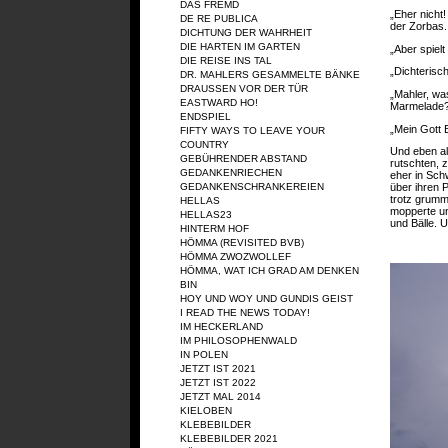
DAS FREMD
„Eher nicht
DE RE PUBLICA
der Zorbas.
DICHTUNG DER WAHRHEIT
DIE HARTEN IM GARTEN
„Aber spielt
DIE REISE INS TAL
„Dichterisc
DR. MAHLERS GESAMMELTE BÄNKE
DRAUSSEN VOR DER TÜR
„Mahler, wa
EASTWARD HO!
Marmelade?
ENDSPIEL
„Mein Gott 
FIFTY WAYS TO LEAVE YOUR
COUNTRY
Und eben a
GEBÜHRENDER ABSTAND
rutschten, z
GEDANKENRIECHEN
eher in Sch
GEDANKENSCHRANKEREIEN
über ihren 
trotz grumm
HELLAS
mopperte un
HELLAS23
und Bälle. U
HINTERM HOF
HÖMMA (REVISITED BVB)
HÖMMA ZWOZWOLLEF
HÖMMA, WAT ICH GRAD AM DENKEN
BIN
HOY UND WOY UND GUNDIS GEIST
I READ THE NEWS TODAY!
IM HECKERLAND
IM PHILOSOPHENWALD
IN POLEN
JETZT IST 2021
JETZT IST 2022
JETZT MAL 2014
KIELOBEN
KLEBEBILDER
KLEBEBILDER 2021