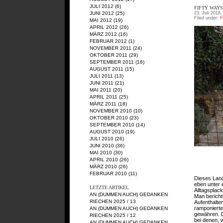
JULI 2012
(6)
FIFTY WAYS
JUNI 2012
(25)
23. Juli 2018,
Filed under:
F
MAI 2012
(19)
APRIL 2012
(26)
MÄRZ 2012
(16)
FEBRUAR 2012
(1)
NOVEMBER 2011
(24)
OKTOBER 2011
(29)
SEPTEMBER 2011
(16)
AUGUST 2011
(15)
JULI 2011
(13)
JUNI 2011
(21)
MAI 2011
(20)
APRIL 2011
(25)
MÄRZ 2011
(18)
NOVEMBER 2010
(10)
OKTOBER 2010
(23)
SEPTEMBER 2010
(14)
AUGUST 2010
(19)
JULI 2010
(26)
JUNI 2010
(36)
MAI 2010
(30)
APRIL 2010
(26)
MÄRZ 2010
(26)
FEBRUAR 2010
(11)
Dieses Land 
eben unter 
LETZTE ARTIKEL
Alltagsplack
AN (DUMMEN AUCH) GEDANKEN
Man bericht
RIECHEN 2025 / 13
Aufenthalte
ramponierte
AN (DUMMEN AUCH) GEDANKEN
gewähren. D
RIECHEN 2025 / 12
bei denen, 
AN (DUMMEN AUCH) GEDANKEN